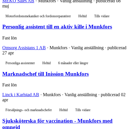
MEKO Sales AB
· Munkfors · Vanlig anställning · publicerad 08
maj
Motorfordonsmekaniker och fordonsreparatörer
Heltid
Tills vidare
Personlig assistent till en aktiv kille i Munkfors
Fast lön
Omsorg Assistans 1 AB
· Munkfors · Vanlig anställning · publicerad
27 apr
Personliga assistenter
Heltid
6 månader eller längre
Marknadschef till Inission Munkfors
Fast lön
Linck i Karlstad AB
· Munkfors · Vanlig anställning · publicerad 02
apr
Försäljnings- och marknadschefer
Heltid
Tills vidare
Sjuksköterska för vaccination - Munkfors med
omnejd