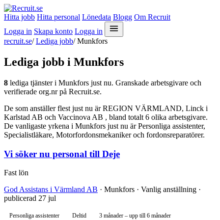
Hitta jobb
Hitta personal
Lönedata
Blogg
Om Recruit
Logga in
Skapa konto
Logga in
recruit.se
/
Lediga jobb
/
Munkfors
Lediga jobb i Munkfors
8
lediga tjänster i Munkfors just nu. Granskade arbetsgivare och
verifierade org.nr på Recruit.se.
De som anställer flest just nu är REGION VÄRMLAND, Linck i
Karlstad AB och Vaccinova AB , bland totalt 6 olika arbetsgivare.
De vanligaste yrkena i Munkfors just nu är Personliga assistenter,
Specialistläkare, Motorfordonsmekaniker och fordonsreparatörer.
Vi söker nu personal till Deje
Fast lön
God Assistans i Värmland AB
· Munkfors · Vanlig anställning ·
publicerad 27 jul
Personliga assistenter
Deltid
3 månader – upp till 6 månader