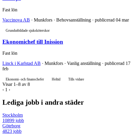
Fast lön
Vaccinova AB
· Munkfors · Behovsanställning · publicerad 04 mar
Grundutbildade sjuksköterskor
Ekonomichef till Inission
Fast lön
Linck i Karlstad AB
· Munkfors · Vanlig anställning · publicerad 17
feb
Ekonomi- och finanschefer
Heltid
Tills vidare
Visar 1–8 av 8
‹
1
›
Lediga jobb i andra städer
Stockholm
10899 jobb
Göteborg
4823 jobb