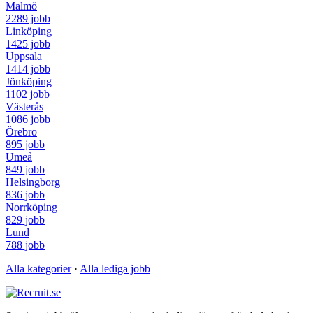
Malmö
2289 jobb
Linköping
1425 jobb
Uppsala
1414 jobb
Jönköping
1102 jobb
Västerås
1086 jobb
Örebro
895 jobb
Umeå
849 jobb
Helsingborg
836 jobb
Norrköping
829 jobb
Lund
788 jobb
Alla kategorier
·
Alla lediga jobb