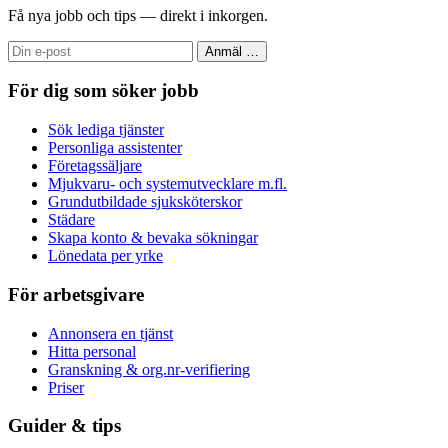
Få nya jobb och tips — direkt i inkorgen.
Anmäl
…
För dig som söker jobb
Sök lediga tjänster
Personliga assistenter
Företagssäljare
Mjukvaru- och systemutvecklare m.fl.
Grundutbildade sjuksköterskor
Städare
Skapa konto & bevaka sökningar
Lönedata per yrke
För arbetsgivare
Annonsera en tjänst
Hitta personal
Granskning & org.nr-verifiering
Priser
Guider & tips