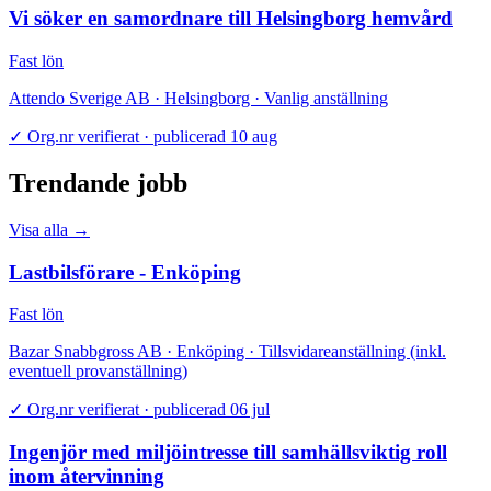
Vi söker en samordnare till Helsingborg hemvård
Fast lön
Attendo Sverige AB · Helsingborg · Vanlig anställning
✓
Org.nr verifierat · publicerad 10 aug
Trendande jobb
Visa alla →
Lastbilsförare - Enköping
Fast lön
Bazar Snabbgross AB · Enköping · Tillsvidareanställning (inkl.
eventuell provanställning)
✓
Org.nr verifierat · publicerad 06 jul
Ingenjör med miljöintresse till samhällsviktig roll
inom återvinning