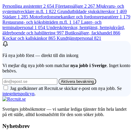
Personliga assistenter
2 654
Företagssäljare
2 267
Mjukvaru- och
systemutvecklare m.fl.
1 822
Grundutbildade sjuksköterskor
1 469
Städare
1 285
Motorfordonsmekaniker och fordonsreparatörer
1 179
Restaurang- och köksbiträden m.fl.
1 147
Lager- och
terminalpersonal
1 054
Undersköterskor, hemtjänst, hemsjukvård,
äldreboende och habilitering
997
Butikssäljare, fackhandel
866
Kockar och kallskänkor
865
Kundtjänstpersonal
821
Få nya jobb först — direkt till din inkorg
Vi mejlar dig nya jobb som matchar
nya jobb i Sverige
. Inget konto
behövs.
Aktivera bevakning
Jag godkänner att Recruit.se skickar e-post om nya jobb. Se
integritetspolicyn
.
Sveriges jobbsökmotor — vi samlar lediga tjänster från hela landet
på ett ställe, alltid kostnadsfritt för den som söker jobb.
Nyhetsbrev