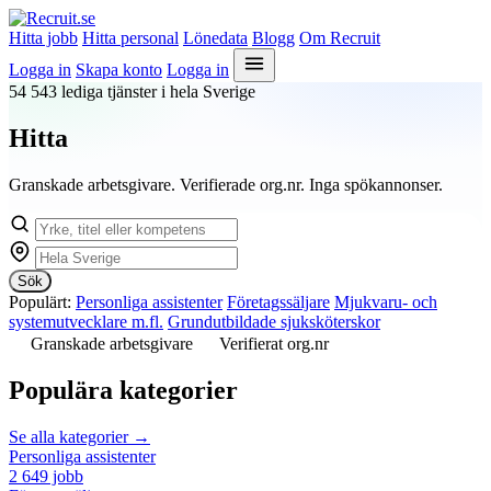
Hitta jobb
Hitta personal
Lönedata
Blogg
Om Recruit
Logga in
Skapa konto
Logga in
54 543 lediga tjänster i hela Sverige
Hitta
nästa jobb.
Granskade arbetsgivare. Verifierade org.nr. Inga spökannonser.
Sök
Populärt:
Personliga assistenter
Företagssäljare
Mjukvaru- och
systemutvecklare m.fl.
Grundutbildade sjuksköterskor
Granskade arbetsgivare
Verifierat org.nr
Populära kategorier
Se alla kategorier →
Personliga assistenter
2 649 jobb