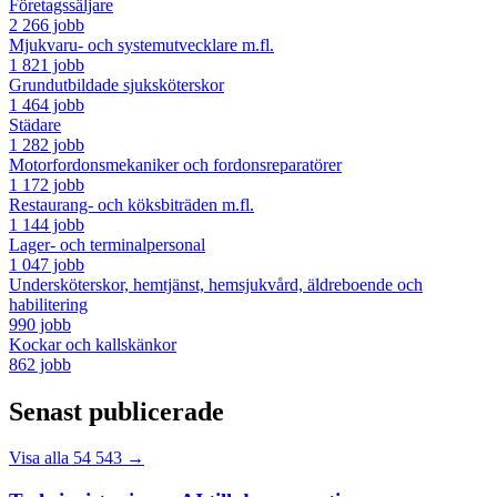
Företagssäljare
2 266 jobb
Mjukvaru- och systemutvecklare m.fl.
1 821 jobb
Grundutbildade sjuksköterskor
1 464 jobb
Städare
1 282 jobb
Motorfordonsmekaniker och fordonsreparatörer
1 172 jobb
Restaurang- och köksbiträden m.fl.
1 144 jobb
Lager- och terminalpersonal
1 047 jobb
Undersköterskor, hemtjänst, hemsjukvård, äldreboende och
habilitering
990 jobb
Kockar och kallskänkor
862 jobb
Senast publicerade
Visa alla 54 543 →