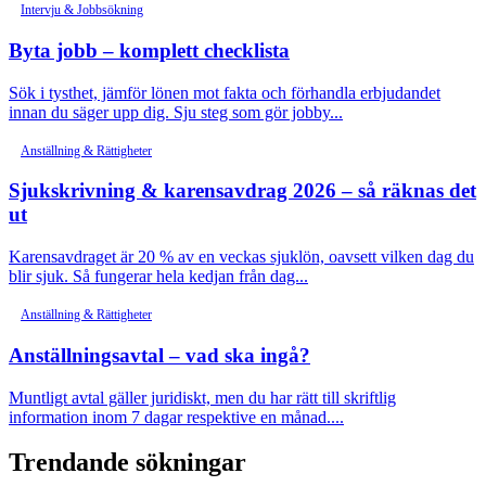
Intervju & Jobbsökning
Byta jobb – komplett checklista
Sök i tysthet, jämför lönen mot fakta och förhandla erbjudandet
innan du säger upp dig. Sju steg som gör jobby...
Anställning & Rättigheter
Sjukskrivning & karensavdrag 2026 – så räknas det
ut
Karensavdraget är 20 % av en veckas sjuklön, oavsett vilken dag du
blir sjuk. Så fungerar hela kedjan från dag...
Anställning & Rättigheter
Anställningsavtal – vad ska ingå?
Muntligt avtal gäller juridiskt, men du har rätt till skriftlig
information inom 7 dagar respektive en månad....
Trendande sökningar