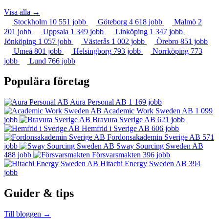
Visa alla →
Stockholm
10 551 jobb
Göteborg
4 618 jobb
Malmö
2
201 jobb
Uppsala
1 349 jobb
Linköping
1 347 jobb
Jönköping
1 057 jobb
Västerås
1 002 jobb
Örebro
851 jobb
Umeå
801 jobb
Helsingborg
793 jobb
Norrköping
773
jobb
Lund
766 jobb
Populära företag
Aura Personal AB
1 169 jobb
Academic Work Sweden AB
1 099
jobb
Bravura Sverige AB
621 jobb
Hemfrid i Sverige AB
606 jobb
Fordonsakademin Sverige AB
571
jobb
Sway Sourcing Sweden AB
488 jobb
Försvarsmakten
396 jobb
Hitachi Energy Sweden AB
394
jobb
Guider & tips
Till bloggen →