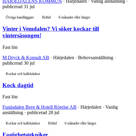
HÄRJEDALENS KOMMUN
· Härjedalen · Vanlig anställning ·
publicerad 31 jul
Övriga handläggare
Heltid
6 månader eller längre
Vinter i Vemdalen? Vi söker kockar till
vintersäsongen!
Fast lön
M Dryck & Konsult AB
· Härjedalen · Behovsanställning ·
publicerad 30 jul
Kockar och kallskänkor
Kock dagtid
Fast lön
Funäsdalen Berg & Hotell Rörelse AB
· Härjedalen · Vanlig
anställning · publicerad 28 jul
Kockar och kallskänkor
Heltid
6 månader eller längre
Fastighetstekniker