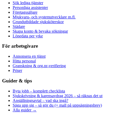
Sök lediga tjänster
Personliga assistenter
Företagssäljare
Mjukvaru- och systemutvecklare m.fl.
Grundutbildade sjuksköterskor
Städare
Skapa konto & bevaka sökningar
Lönedata per yrke
För arbetsgivare
Annonsera en tjänst
Hitta personal
Granskning & org.nr-verifiering
Priser
Guider & tips
Byta jobb – komplett checklista
Sjukskrivning & karensavdrag 2026 – så räknas det ut
Anställningsavtal – vad ska ingå?
Säga upp sig – så gör du (+ mall på uppsägningsbrev)
Alla guider →