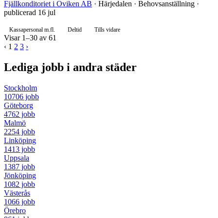
Fjällkonditoriet i Oviken AB
· Härjedalen · Behovsanställning ·
publicerad 16 jul
Kassapersonal m.fl.
Deltid
Tills vidare
Visar 1–30 av 61
‹
1
2
3
›
Lediga jobb i andra städer
Stockholm
10706 jobb
Göteborg
4762 jobb
Malmö
2254 jobb
Linköping
1413 jobb
Uppsala
1387 jobb
Jönköping
1082 jobb
Västerås
1066 jobb
Örebro