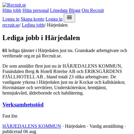
Hitta jobb
Hitta personal
Lönedata
Blogg
Om Recruit
Logga in
Skapa konto
Logga in
recruit.se
/
Lediga jobb
/
Härjedalen
Lediga jobb i Härjedalen
61
lediga tjänster i Härjedalen just nu. Granskade arbetsgivare och
verifierade org.nr på Recruit.se.
De som anställer flest just nu är HÄRJEDALENS KOMMUN,
Funäsdalen Berg & Hotell Rörelse AB och ERIKSGÅRDENS
FJÄLLHOTELL AB , bland totalt 23 olika arbetsgivare. De
vanligaste yrkena i Härjedalen just nu är Kockar och kallskänkor,
Hovmästare och servitörer, Undersköterskor, hemtjänst,
hemsjukvård, äldreboende och habilitering.
Verksamhetsstöd
Fast lön
HÄRJEDALENS KOMMUN
· Härjedalen · Vanlig anställning ·
publicerad 06 aug