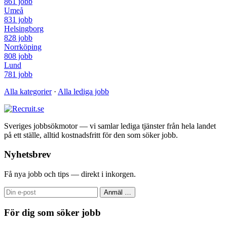
861 jobb
Umeå
831 jobb
Helsingborg
828 jobb
Norrköping
808 jobb
Lund
781 jobb
Alla kategorier
·
Alla lediga jobb
Sveriges jobbsökmotor — vi samlar lediga tjänster från hela landet
på ett ställe, alltid kostnadsfritt för den som söker jobb.
Nyhetsbrev
Få nya jobb och tips — direkt i inkorgen.
Anmäl
…
För dig som söker jobb