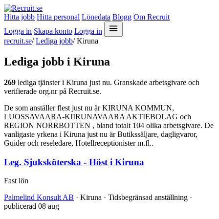
Hitta jobb
Hitta personal
Lönedata
Blogg
Om Recruit
Logga in
Skapa konto
Logga in
recruit.se
/
Lediga jobb
/
Kiruna
Lediga jobb i Kiruna
269
lediga tjänster i Kiruna just nu. Granskade arbetsgivare och
verifierade org.nr på Recruit.se.
De som anställer flest just nu är KIRUNA KOMMUN,
LUOSSAVAARA-KIIRUNAVAARA AKTIEBOLAG och
REGION NORRBOTTEN , bland totalt 104 olika arbetsgivare. De
vanligaste yrkena i Kiruna just nu är Butikssäljare, dagligvaror,
Guider och reseledare, Hotellreceptionister m.fl..
Leg. Sjuksköterska - Höst i Kiruna
Fast lön
Palmelind Konsult AB
· Kiruna · Tidsbegränsad anställning ·
publicerad 08 aug