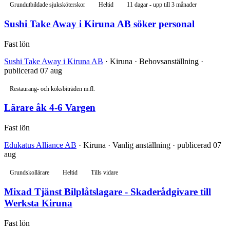
Grundutbildade sjuksköterskor
Heltid
11 dagar - upp till 3 månader
Sushi Take Away i Kiruna AB söker personal
Fast lön
Sushi Take Away i Kiruna AB
· Kiruna · Behovsanställning ·
publicerad 07 aug
Restaurang- och köksbiträden m.fl.
Lärare åk 4-6 Vargen
Fast lön
Edukatus Alliance AB
· Kiruna · Vanlig anställning · publicerad 07
aug
Grundskollärare
Heltid
Tills vidare
Mixad Tjänst Bilplåtslagare - Skaderådgivare till
Werksta Kiruna
Fast lön