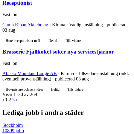
Receptionist
Fast lön
Camp Ripan Aktiebolag
· Kiruna · Vanlig anställning · publicerad
03 aug
Hotellreceptionister m.fl.
Deltid
Tills vidare
Brasserie Fjällköket söker nya servicestjärnor
Fast lön
Abisko Mountain Lodge AB
· Kiruna · Tillsvidareanställning (inkl.
eventuell provanställning) · publicerad 03 aug
Hovmästare och servitörer
Heltid
Tills vidare
Visar 1–30 av 269
‹
1
2
3
›
Lediga jobb i andra städer
Stockholm
10899 jobb