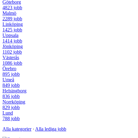
Göteborg
4823 jobb
Malmö
2289 jobb
Linköping
1425 jobb
Uppsala
1414 jobb
Jönköping
1102 jobb
Västerås
1086 jobb
Örebro
895 jobb
Umeå
849 jobb
Helsingborg
836 jobb
Norrköping
829 jobb
Lund
788 jobb
Alla kategorier
·
Alla lediga jobb