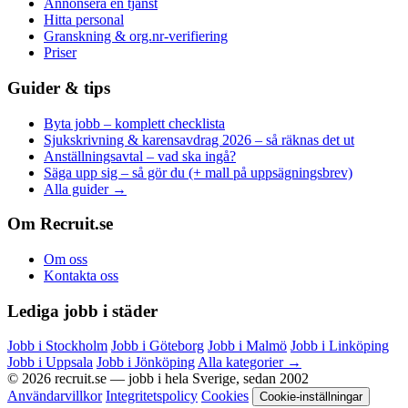
Annonsera en tjänst
Hitta personal
Granskning & org.nr-verifiering
Priser
Guider & tips
Byta jobb – komplett checklista
Sjukskrivning & karensavdrag 2026 – så räknas det ut
Anställningsavtal – vad ska ingå?
Säga upp sig – så gör du (+ mall på uppsägningsbrev)
Alla guider →
Om Recruit.se
Om oss
Kontakta oss
Lediga jobb i städer
Jobb i Stockholm
Jobb i Göteborg
Jobb i Malmö
Jobb i Linköping
Jobb i Uppsala
Jobb i Jönköping
Alla kategorier →
© 2026 recruit.se — jobb i hela Sverige, sedan 2002
Användarvillkor
Integritetspolicy
Cookies
Cookie-inställningar