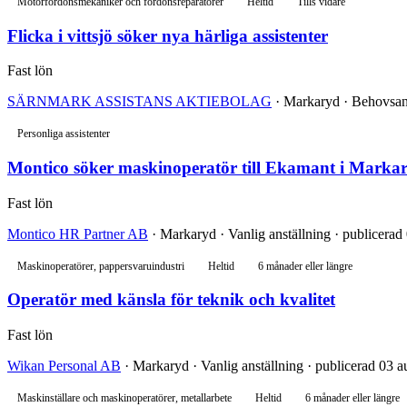
Motorfordonsmekaniker och fordonsreparatörer
Heltid
Tills vidare
Flicka i vittsjö söker nya härliga assistenter
Fast lön
SÄRNMARK ASSISTANS AKTIEBOLAG
· Markaryd · Behovsans
Personliga assistenter
Montico söker maskinoperatör till Ekamant i Marka
Fast lön
Montico HR Partner AB
· Markaryd · Vanlig anställning · publicerad
Maskinoperatörer, pappersvaruindustri
Heltid
6 månader eller längre
Operatör med känsla för teknik och kvalitet
Fast lön
Wikan Personal AB
· Markaryd · Vanlig anställning · publicerad 03 a
Maskinställare och maskinoperatörer, metallarbete
Heltid
6 månader eller längre