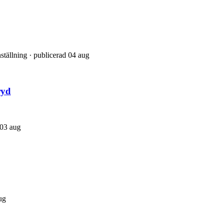
tällning · publicerad 04 aug
ryd
 03 aug
ug