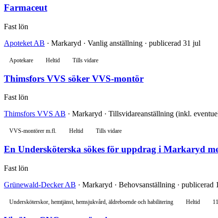
Farmaceut
Fast lön
Apoteket AB
· Markaryd · Vanlig anställning · publicerad 31 jul
Apotekare
Heltid
Tills vidare
Thimsfors VVS söker VVS-montör
Fast lön
Thimsfors VVS AB
· Markaryd · Tillsvidareanställning (inkl. eventuel
VVS-montörer m.fl.
Heltid
Tills vidare
En Undersköterska sökes för uppdrag i Markaryd med
Fast lön
Grünewald-Decker AB
· Markaryd · Behovsanställning · publicerad 1
Undersköterskor, hemtjänst, hemsjukvård, äldreboende och habilitering
Heltid
11