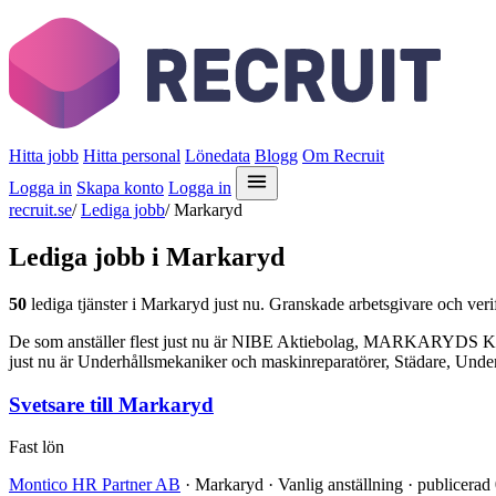
Hitta jobb
Hitta personal
Lönedata
Blogg
Om Recruit
Logga in
Skapa konto
Logga in
recruit.se
/
Lediga jobb
/
Markaryd
Lediga jobb i Markaryd
50
lediga tjänster i Markaryd just nu. Granskade arbetsgivare och verif
De som anställer flest just nu är NIBE Aktiebolag, MARKARYDS KOM
just nu är Underhållsmekaniker och maskinreparatörer, Städare, Under
Svetsare till Markaryd
Fast lön
Montico HR Partner AB
· Markaryd · Vanlig anställning · publicerad