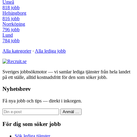
Umeå
818 jobb
Helsingborg
816 jobb
Norrköping
796 jobb
Lund
784 jobb
Alla kategorier
·
Alla lediga jobb
Sveriges jobbsökmotor — vi samlar lediga tjänster från hela landet
på ett ställe, alltid kostnadsfritt för den som söker jobb.
Nyhetsbrev
Få nya jobb och tips — direkt i inkorgen.
Anmäl
…
För dig som söker jobb
Sök lediga tjänster