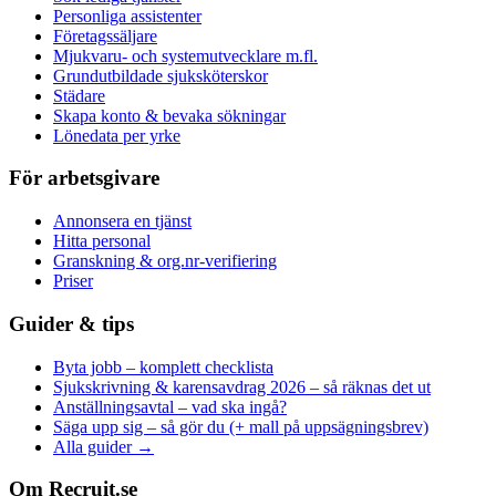
Personliga assistenter
Företagssäljare
Mjukvaru- och systemutvecklare m.fl.
Grundutbildade sjuksköterskor
Städare
Skapa konto & bevaka sökningar
Lönedata per yrke
För arbetsgivare
Annonsera en tjänst
Hitta personal
Granskning & org.nr-verifiering
Priser
Guider & tips
Byta jobb – komplett checklista
Sjukskrivning & karensavdrag 2026 – så räknas det ut
Anställningsavtal – vad ska ingå?
Säga upp sig – så gör du (+ mall på uppsägningsbrev)
Alla guider →
Om Recruit.se