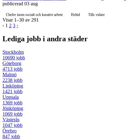
publicerad 03 aug
Chefer inom socialt och kurativt arbete
Heltid
Tills vidare
Visar 1–30 av 291
‹
1
2
3
›
Lediga jobb i andra städer
Stockholm
10690 jobb
Göteborg
4713 jobb
Malmö
2238 jobb
Linköping
1421 jobb
Uppsala
1369 jobb
Jönköping
1069 jobb
Västerås
1047 jobb
Örebro
847 jobb