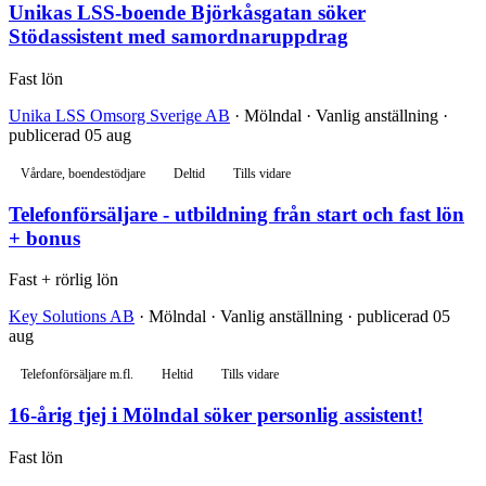
Unikas LSS-boende Björkåsgatan söker
Stödassistent med samordnaruppdrag
Fast lön
Unika LSS Omsorg Sverige AB
· Mölndal · Vanlig anställning ·
publicerad 05 aug
Vårdare, boendestödjare
Deltid
Tills vidare
Telefonförsäljare - utbildning från start och fast lön
+ bonus
Fast + rörlig lön
Key Solutions AB
· Mölndal · Vanlig anställning · publicerad 05
aug
Telefonförsäljare m.fl.
Heltid
Tills vidare
16-årig tjej i Mölndal söker personlig assistent!
Fast lön