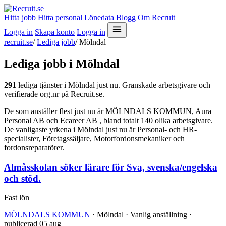
Hitta jobb
Hitta personal
Lönedata
Blogg
Om Recruit
Logga in
Skapa konto
Logga in
recruit.se
/
Lediga jobb
/
Mölndal
Lediga jobb i Mölndal
291
lediga tjänster i Mölndal just nu. Granskade arbetsgivare och
verifierade org.nr på Recruit.se.
De som anställer flest just nu är MÖLNDALS KOMMUN, Aura
Personal AB och Ecareer AB , bland totalt 140 olika arbetsgivare.
De vanligaste yrkena i Mölndal just nu är Personal- och HR-
specialister, Företagssäljare, Motorfordonsmekaniker och
fordonsreparatörer.
Almåsskolan söker lärare för Sva, svenska/engelska
och stöd.
Fast lön
MÖLNDALS KOMMUN
· Mölndal · Vanlig anställning ·
publicerad 05 aug