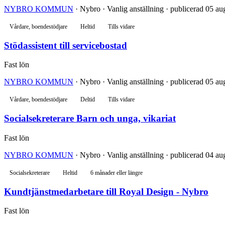
NYBRO KOMMUN
· Nybro · Vanlig anställning · publicerad 05 au
Vårdare, boendestödjare
Heltid
Tills vidare
Stödassistent till servicebostad
Fast lön
NYBRO KOMMUN
· Nybro · Vanlig anställning · publicerad 05 au
Vårdare, boendestödjare
Deltid
Tills vidare
Socialsekreterare Barn och unga, vikariat
Fast lön
NYBRO KOMMUN
· Nybro · Vanlig anställning · publicerad 04 au
Socialsekreterare
Heltid
6 månader eller längre
Kundtjänstmedarbetare till Royal Design - Nybro
Fast lön