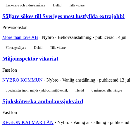
Lackerare och industrimålare
Heltid
Tills vidare
Säljare sökes till Sveriges mest lustfyllda extrajobb!
Provisionslön
More than love AB
· Nybro · Behovsanställning · publicerad 14 jul
Företagssäljare
Deltid
Tills vidare
Miljöinspektör vikariat
Fast lön
NYBRO KOMMUN
· Nybro · Vanlig anställning · publicerad 13 jul
Specialister inom miljöskydd och miljöteknik
Heltid
6 månader eller längre
Sjuksköterska ambulanssjukvård
Fast lön
REGION KALMAR LÄN
· Nybro · Vanlig anställning · publicerad 