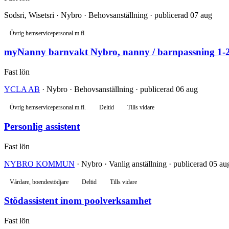
Sodsri, Wisetsri · Nybro · Behovsanställning · publicerad 07 aug
Övrig hemservicepersonal m.fl.
myNanny barnvakt Nybro, nanny / barnpassning 1-2
Fast lön
YCLA AB
· Nybro · Behovsanställning · publicerad 06 aug
Övrig hemservicepersonal m.fl.
Deltid
Tills vidare
Personlig assistent
Fast lön
NYBRO KOMMUN
· Nybro · Vanlig anställning · publicerad 05 au
Vårdare, boendestödjare
Deltid
Tills vidare
Stödassistent inom poolverksamhet
Fast lön