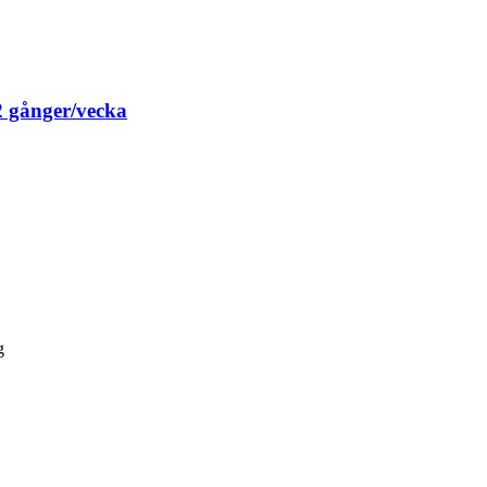
 gånger/vecka
g