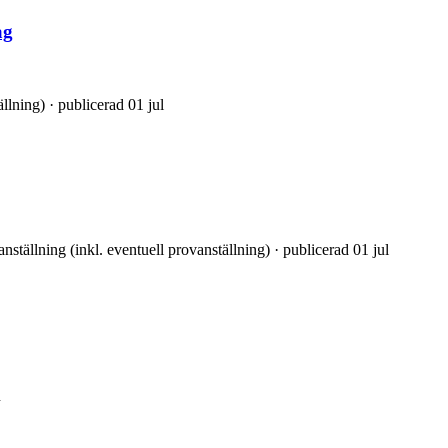
ag
llning) · publicerad 01 jul
nställning (inkl. eventuell provanställning) · publicerad 01 jul
n