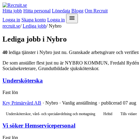
Hitta jobb
Hitta personal
Lönedata
Blogg
Om Recruit
Logga in
Skapa konto
Logga in
recruit.se
/
Lediga jobb
/
Nybro
Lediga jobb i Nybro
40
lediga tjänster i Nybro just nu. Granskade arbetsgivare och verifier
De som anställer flest just nu är NYBRO KOMMUN, Fredahl Rydéns AB 
Socialsekreterare, Grundutbildade sjuksköterskor.
Undersköterska
Fast lön
Kry Primärvård AB
· Nybro · Vanlig anställning · publicerad 07 aug
Undersköterskor, vård- och specialavdelning och mottagning
Heltid
Tills vidare
Vi söker Hemservicepersonal
Fast lön