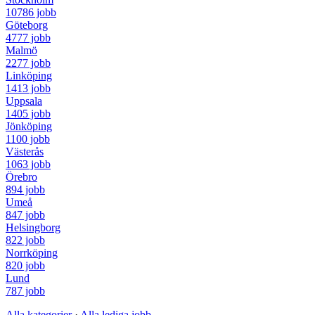
10786 jobb
Göteborg
4777 jobb
Malmö
2277 jobb
Linköping
1413 jobb
Uppsala
1405 jobb
Jönköping
1100 jobb
Västerås
1063 jobb
Örebro
894 jobb
Umeå
847 jobb
Helsingborg
822 jobb
Norrköping
820 jobb
Lund
787 jobb
Alla kategorier
·
Alla lediga jobb