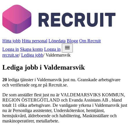
Hitta jobb
Hitta personal
Lönedata
Blogg
Om Recruit
Logga in
Skapa konto
Logga in
recruit.se
/
Lediga jobb
/
Valdemarsvik
Lediga jobb i Valdemarsvik
20
lediga tjänster i Valdemarsvik just nu. Granskade arbetsgivare
och verifierade org.nr på Recruit.se.
De som anställer flest just nu är VALDEMARSVIKS KOMMUN,
REGION ÖSTERGÖTLAND och Evanda Assistans AB , bland
totalt 11 olika arbetsgivare. De vanligaste yrkena i Valdemarsvik just
nu är Personliga assistenter, Undersköterskor, hemtjänst,
hemsjukvård, äldreboende och habilitering, Maskinställare och
maskinoperatörer, metallarbete.