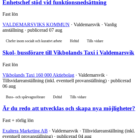
Enhetschef stöd vid funktionsnedsättning
Fast lön
VALDEMARSVIKS KOMMUN
· Valdemarsvik · Vanlig
anställning · publicerad 07 aug
Chefer inom socialt och kurativt arbete
Heltid
Tills vidare
Skol- bussförare till Vikbolands Taxi i Valdemarsvik
Fast lön
Vikbolands Taxi 160 000 Aktiebolag
· Valdemarsvik ·
Tillsvidareanställning (inkl. eventuell provanställning) · publicerad
06 aug
Buss- och spårvagnsförare
Deltid
Tills vidare
Är du redo att utvecklas och skapa nya möjligheter?
Fast + rörlig lön
Exaltera Marketing AB
· Valdemarsvik · Tillsvidareanställning (inkl.
eventuell provanställning) · publicerad 04 aug