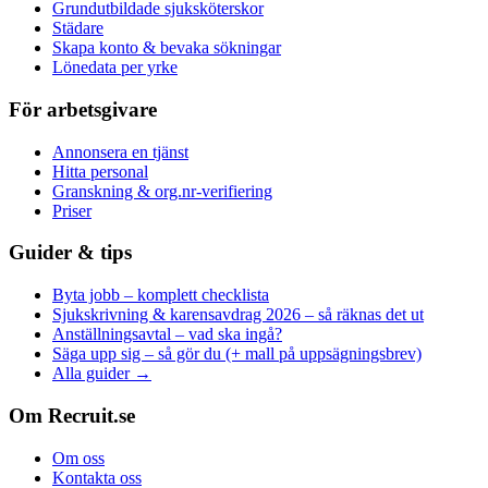
Grundutbildade sjuksköterskor
Städare
Skapa konto & bevaka sökningar
Lönedata per yrke
För arbetsgivare
Annonsera en tjänst
Hitta personal
Granskning & org.nr-verifiering
Priser
Guider & tips
Byta jobb – komplett checklista
Sjukskrivning & karensavdrag 2026 – så räknas det ut
Anställningsavtal – vad ska ingå?
Säga upp sig – så gör du (+ mall på uppsägningsbrev)
Alla guider →
Om Recruit.se
Om oss
Kontakta oss