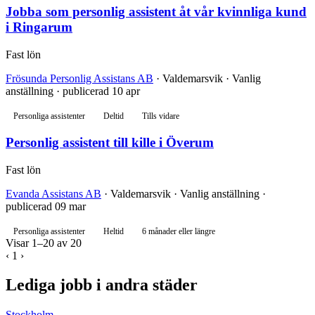
Jobba som personlig assistent åt vår kvinnliga kund
i Ringarum
Fast lön
Frösunda Personlig Assistans AB
· Valdemarsvik · Vanlig
anställning · publicerad 10 apr
Personliga assistenter
Deltid
Tills vidare
Personlig assistent till kille i Överum
Fast lön
Evanda Assistans AB
· Valdemarsvik · Vanlig anställning ·
publicerad 09 mar
Personliga assistenter
Heltid
6 månader eller längre
Visar 1–20 av 20
‹
1
›
Lediga jobb i andra städer
Stockholm