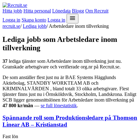
Hitta jobb
Hitta personal
Lönedata
Blogg
Om Recruit
Logga in
Skapa konto
Logga in
recruit.se
/
Lediga jobb
/
Arbetsledare inom tillverkning
Lediga jobb som Arbetsledare inom
tillverkning
37
lediga tjänster som Arbetsledare inom tillverkning just nu.
Granskade arbetsgivare och verifierade org.nr på Recruit.se.
De som anställer flest just nu är BAE Systems Hägglunds
Aktiebolag, STANDBY WORKTEAM AB och
KRIMINALVÅRDEN , bland totalt 33 olika arbetsgivare. Flest
tjänster finns just nu i Örnsköldsvik, Stockholm, Landskrona. Enligt
SCB ligger genomsnittslönen för Arbetsledare inom tillverkning på
47 800 kr/mån
—
se full lönestatistik
.
Spännande roll som Produktionsledare på Thomson
Linear AB – Kristianstad
Fast lön