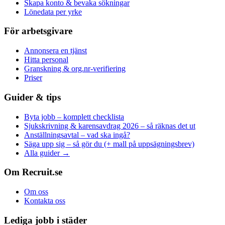
Skapa konto & bevaka sökningar
Lönedata per yrke
För arbetsgivare
Annonsera en tjänst
Hitta personal
Granskning & org.nr-verifiering
Priser
Guider & tips
Byta jobb – komplett checklista
Sjukskrivning & karensavdrag 2026 – så räknas det ut
Anställningsavtal – vad ska ingå?
Säga upp sig – så gör du (+ mall på uppsägningsbrev)
Alla guider →
Om Recruit.se
Om oss
Kontakta oss
Lediga jobb i städer