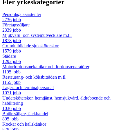
Fler yrkeskategorier
Personliga assistenter
2736 jobb
Företagssäljare
2339 jobb
Mjukvaru- och systemutvecklare m.fl.
1878 jobb
Grundutbildade sjuksköterskor
1579 jobb
Städare
1292 jobb
Motorfordonsmekaniker och fordonsreparatörer
1195 jobb
Restaurang- och köksbiträden m.fl.
1155 jobb
Lager- och terminalpersonal
1071 jobb
Undersköterskor, hemtjänst, hemsjukvård, äldreboende och
habilitering
1036 jobb
Butikssäljare, fackhandel
895 jobb
Kockar och kallskänkor
879 jobb