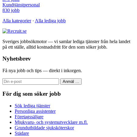
Kundtjänstpersonal
830 jobb
Alla kategorier
·
Alla lediga jobb
Sveriges jobbsökmotor — vi samlar lediga tjänster från hela landet
på ett ställe, alltid kostnadsfritt för den som söker jobb.
Nyhetsbrev
Få nya jobb och tips — direkt i inkorgen.
Anmäl
…
För dig som söker jobb
Sök lediga tjänster
Personliga assistenter
Företagssäljare
Mjukvaru- och systemutvecklare m.fl.
Grundutbildade sjuksköterskor
Städare