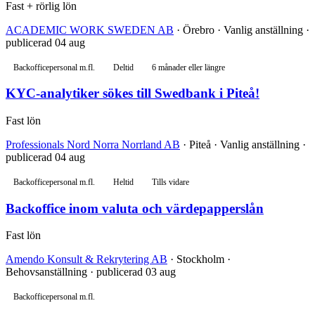
Fast + rörlig lön
ACADEMIC WORK SWEDEN AB
· Örebro · Vanlig anställning ·
publicerad 04 aug
Backofficepersonal m.fl.
Deltid
6 månader eller längre
KYC-analytiker sökes till Swedbank i Piteå!
Fast lön
Professionals Nord Norra Norrland AB
· Piteå · Vanlig anställning ·
publicerad 04 aug
Backofficepersonal m.fl.
Heltid
Tills vidare
Backoffice inom valuta och värdepapperslån
Fast lön
Amendo Konsult & Rekrytering AB
· Stockholm ·
Behovsanställning · publicerad 03 aug
Backofficepersonal m.fl.