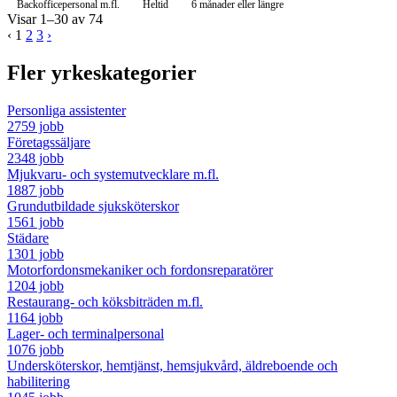
Backofficepersonal m.fl.
Heltid
6 månader eller längre
Visar 1–30 av 74
‹
1
2
3
›
Fler yrkeskategorier
Personliga assistenter
2759 jobb
Företagssäljare
2348 jobb
Mjukvaru- och systemutvecklare m.fl.
1887 jobb
Grundutbildade sjuksköterskor
1561 jobb
Städare
1301 jobb
Motorfordonsmekaniker och fordonsreparatörer
1204 jobb
Restaurang- och köksbiträden m.fl.
1164 jobb
Lager- och terminalpersonal
1076 jobb
Undersköterskor, hemtjänst, hemsjukvård, äldreboende och
habilitering