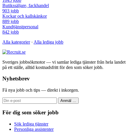
1045 jobb
Butikssäljare, fackhandel
903 jobb
Kockar och kallskänkor
889 jobb
Kundtjänstpersonal
842 jobb
Alla kategorier
·
Alla lediga jobb
Sveriges jobbsökmotor — vi samlar lediga tjänster från hela landet
på ett ställe, alltid kostnadsfritt för den som söker jobb.
Nyhetsbrev
Få nya jobb och tips — direkt i inkorgen.
Anmäl
…
För dig som söker jobb
Sök lediga tjänster
Personliga assistenter