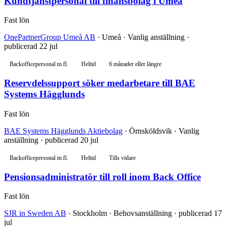
Kundtjänstpersonal till finansbolag i Umeå
Fast lön
OnePartnerGroup Umeå AB
· Umeå · Vanlig anställning ·
publicerad 22 jul
Backofficepersonal m.fl.
Heltid
6 månader eller längre
Reservdelssupport söker medarbetare till BAE
Systems Hägglunds
Fast lön
BAE Systems Hägglunds Aktiebolag
· Örnsköldsvik · Vanlig
anställning · publicerad 20 jul
Backofficepersonal m.fl.
Heltid
Tills vidare
Pensionsadministratör till roll inom Back Office
Fast lön
SJR in Sweden AB
· Stockholm · Behovsanställning · publicerad 17
jul