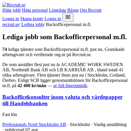
Hitta jobb
Hitta personal
Lönedata
Blogg
Om Recruit
Logga in
Skapa konto
Logga in
recruit.se
/
Lediga jobb
/
Backofficepersonal m.fl.
Lediga jobb som Backofficepersonal m.fl.
74
lediga tjänster som Backofficepersonal m.fl. just nu. Granskade
arbetsgivare och verifierade org.nr på Recruit.se.
De som anställer flest just nu är ACADEMIC WORK SWEDEN
AB, Northmill Bank AB och LB KARRIÄR AB , bland totalt 41
olika arbetsgivare. Flest tjänster finns just nu i Stockholm, Gotland,
Örebro. Enligt SCB ligger genomsnittslönen för Backofficepersonal
m.fl. på
42 400 kr/mån
—
se full lönestatistik
.
Backofficekonsulter inom valuta och värdepapper
till Handelsbanken
Fast lön
Professionals Nord Stockholm AB
· Stockholm · Vanlig anställning
· publicerad 07 aug