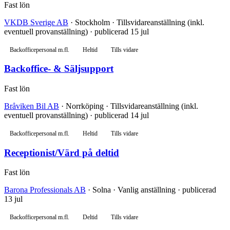
Fast lön
VKDB Sverige AB
· Stockholm · Tillsvidareanställning (inkl.
eventuell provanställning) · publicerad 15 jul
Backofficepersonal m.fl.
Heltid
Tills vidare
Backoffice- & Säljsupport
Fast lön
Bråviken Bil AB
· Norrköping · Tillsvidareanställning (inkl.
eventuell provanställning) · publicerad 14 jul
Backofficepersonal m.fl.
Heltid
Tills vidare
Receptionist/Värd på deltid
Fast lön
Barona Professionals AB
· Solna · Vanlig anställning · publicerad
13 jul
Backofficepersonal m.fl.
Deltid
Tills vidare