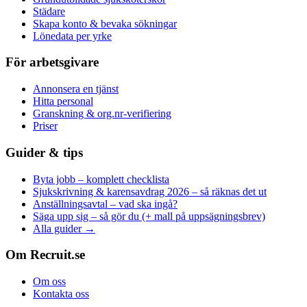
Städare
Skapa konto & bevaka sökningar
Lönedata per yrke
För arbetsgivare
Annonsera en tjänst
Hitta personal
Granskning & org.nr-verifiering
Priser
Guider & tips
Byta jobb – komplett checklista
Sjukskrivning & karensavdrag 2026 – så räknas det ut
Anställningsavtal – vad ska ingå?
Säga upp sig – så gör du (+ mall på uppsägningsbrev)
Alla guider →
Om Recruit.se
Om oss
Kontakta oss