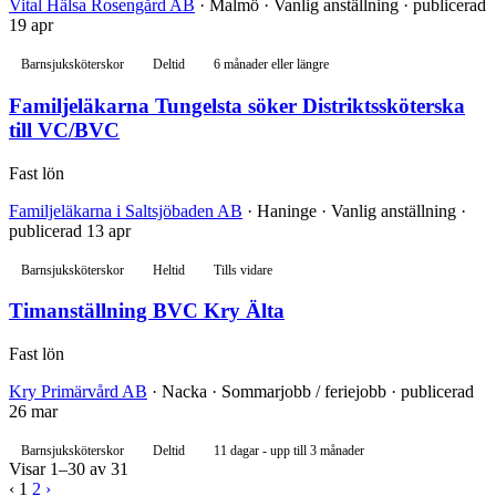
Vital Hälsa Rosengård AB
· Malmö · Vanlig anställning · publicerad
19 apr
Barnsjuksköterskor
Deltid
6 månader eller längre
Familjeläkarna Tungelsta söker Distriktssköterska
till VC/BVC
Fast lön
Familjeläkarna i Saltsjöbaden AB
· Haninge · Vanlig anställning ·
publicerad 13 apr
Barnsjuksköterskor
Heltid
Tills vidare
Timanställning BVC Kry Älta
Fast lön
Kry Primärvård AB
· Nacka · Sommarjobb / feriejobb · publicerad
26 mar
Barnsjuksköterskor
Deltid
11 dagar - upp till 3 månader
Visar 1–30 av 31
‹
1
2
›