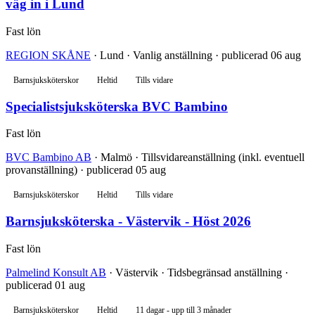
väg in i Lund
Fast lön
REGION SKÅNE
· Lund · Vanlig anställning · publicerad 06 aug
Barnsjuksköterskor
Heltid
Tills vidare
Specialistsjuksköterska BVC Bambino
Fast lön
BVC Bambino AB
· Malmö · Tillsvidareanställning (inkl. eventuell
provanställning) · publicerad 05 aug
Barnsjuksköterskor
Heltid
Tills vidare
Barnsjuksköterska - Västervik - Höst 2026
Fast lön
Palmelind Konsult AB
· Västervik · Tidsbegränsad anställning ·
publicerad 01 aug
Barnsjuksköterskor
Heltid
11 dagar - upp till 3 månader