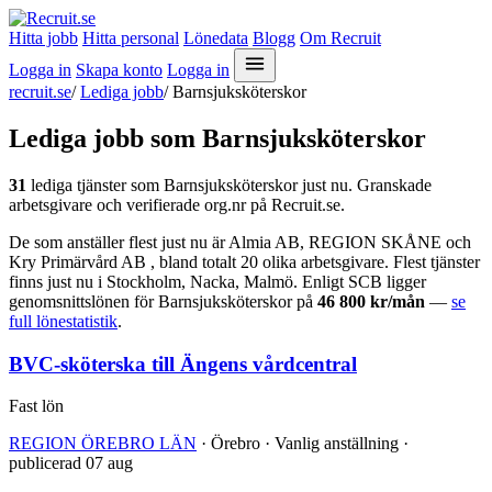
Hitta jobb
Hitta personal
Lönedata
Blogg
Om Recruit
Logga in
Skapa konto
Logga in
recruit.se
/
Lediga jobb
/
Barnsjuksköterskor
Lediga jobb som Barnsjuksköterskor
31
lediga tjänster som Barnsjuksköterskor just nu. Granskade
arbetsgivare och verifierade org.nr på Recruit.se.
De som anställer flest just nu är Almia AB, REGION SKÅNE och
Kry Primärvård AB , bland totalt 20 olika arbetsgivare. Flest tjänster
finns just nu i Stockholm, Nacka, Malmö. Enligt SCB ligger
genomsnittslönen för Barnsjuksköterskor på
46 800 kr/mån
—
se
full lönestatistik
.
BVC-sköterska till Ängens vårdcentral
Fast lön
REGION ÖREBRO LÄN
· Örebro · Vanlig anställning ·
publicerad 07 aug