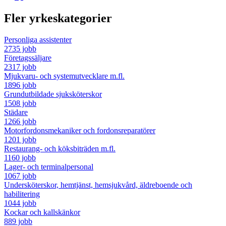
Fler yrkeskategorier
Personliga assistenter
2735 jobb
Företagssäljare
2317 jobb
Mjukvaru- och systemutvecklare m.fl.
1896 jobb
Grundutbildade sjuksköterskor
1508 jobb
Städare
1266 jobb
Motorfordonsmekaniker och fordonsreparatörer
1201 jobb
Restaurang- och köksbiträden m.fl.
1160 jobb
Lager- och terminalpersonal
1067 jobb
Undersköterskor, hemtjänst, hemsjukvård, äldreboende och
habilitering
1044 jobb
Kockar och kallskänkor
889 jobb