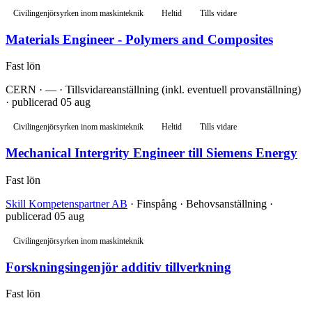
Civilingenjörsyrken inom maskinteknik
Heltid
Tills vidare
Materials Engineer - Polymers and Composites
Fast lön
CERN · — · Tillsvidareanställning (inkl. eventuell provanställning)
· publicerad 05 aug
Civilingenjörsyrken inom maskinteknik
Heltid
Tills vidare
Mechanical Intergrity Engineer till Siemens Energy
Fast lön
Skill Kompetenspartner AB
· Finspång · Behovsanställning ·
publicerad 05 aug
Civilingenjörsyrken inom maskinteknik
Forskningsingenjör additiv tillverkning
Fast lön