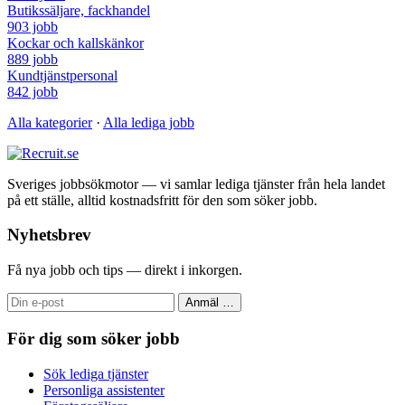
Butikssäljare, fackhandel
903 jobb
Kockar och kallskänkor
889 jobb
Kundtjänstpersonal
842 jobb
Alla kategorier
·
Alla lediga jobb
Sveriges jobbsökmotor — vi samlar lediga tjänster från hela landet
på ett ställe, alltid kostnadsfritt för den som söker jobb.
Nyhetsbrev
Få nya jobb och tips — direkt i inkorgen.
Anmäl
…
För dig som söker jobb
Sök lediga tjänster
Personliga assistenter