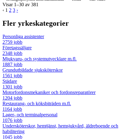
Visar 1–30 av 381
‹
1
2
3
›
Fler yrkeskategorier
Personliga assistenter
2759 jobb
Företagssäljare
2348 jobb
Mjukvaru- och systemutvecklare m.fl.
1887 jobb
Grundutbildade sjuksköterskor
1561 jobb
Städare
1301 jobb
Motorfordonsmekaniker och fordonsreparatörer
1204 jobb
Restaurang- och köksbiträden m.fl.
1164 jobb
Lager- och terminalpersonal
1076 jobb
Undersköterskor, hemtjänst, hemsjukvård, äldreboende och
habilitering
1045 jobb