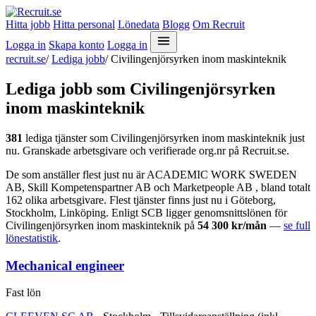
Hitta jobb
Hitta personal
Lönedata
Blogg
Om Recruit
Logga in
Skapa konto
Logga in
recruit.se
/
Lediga jobb
/
Civilingenjörsyrken inom maskinteknik
Lediga jobb som Civilingenjörsyrken
inom maskinteknik
381
lediga tjänster som Civilingenjörsyrken inom maskinteknik just
nu. Granskade arbetsgivare och verifierade org.nr på Recruit.se.
De som anställer flest just nu är ACADEMIC WORK SWEDEN
AB, Skill Kompetenspartner AB och Marketpeople AB , bland totalt
162 olika arbetsgivare. Flest tjänster finns just nu i Göteborg,
Stockholm, Linköping. Enligt SCB ligger genomsnittslönen för
Civilingenjörsyrken inom maskinteknik på
54 300 kr/mån
—
se full
lönestatistik
.
Mechanical engineer
Fast lön