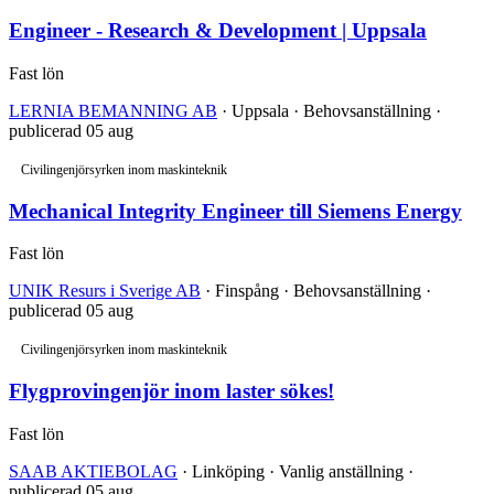
Engineer - Research & Development | Uppsala
Fast lön
LERNIA BEMANNING AB
· Uppsala · Behovsanställning ·
publicerad 05 aug
Civilingenjörsyrken inom maskinteknik
Mechanical Integrity Engineer till Siemens Energy
Fast lön
UNIK Resurs i Sverige AB
· Finspång · Behovsanställning ·
publicerad 05 aug
Civilingenjörsyrken inom maskinteknik
Flygprovingenjör inom laster sökes!
Fast lön
SAAB AKTIEBOLAG
· Linköping · Vanlig anställning ·
publicerad 05 aug