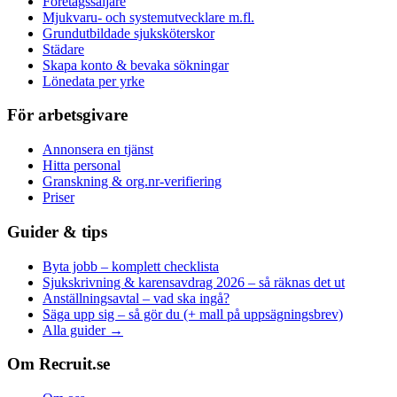
Företagssäljare
Mjukvaru- och systemutvecklare m.fl.
Grundutbildade sjuksköterskor
Städare
Skapa konto & bevaka sökningar
Lönedata per yrke
För arbetsgivare
Annonsera en tjänst
Hitta personal
Granskning & org.nr-verifiering
Priser
Guider & tips
Byta jobb – komplett checklista
Sjukskrivning & karensavdrag 2026 – så räknas det ut
Anställningsavtal – vad ska ingå?
Säga upp sig – så gör du (+ mall på uppsägningsbrev)
Alla guider →
Om Recruit.se