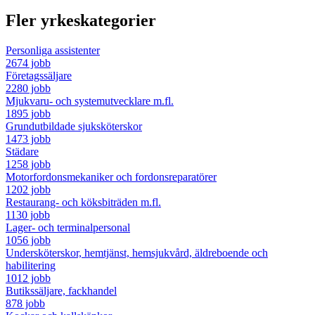
Fler yrkeskategorier
Personliga assistenter
2674 jobb
Företagssäljare
2280 jobb
Mjukvaru- och systemutvecklare m.fl.
1895 jobb
Grundutbildade sjuksköterskor
1473 jobb
Städare
1258 jobb
Motorfordonsmekaniker och fordonsreparatörer
1202 jobb
Restaurang- och köksbiträden m.fl.
1130 jobb
Lager- och terminalpersonal
1056 jobb
Undersköterskor, hemtjänst, hemsjukvård, äldreboende och
habilitering
1012 jobb
Butikssäljare, fackhandel
878 jobb