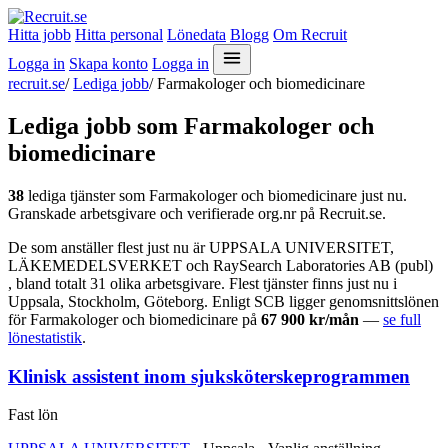
Hitta jobb
Hitta personal
Lönedata
Blogg
Om Recruit
Logga in
Skapa konto
Logga in
recruit.se
/
Lediga jobb
/
Farmakologer och biomedicinare
Lediga jobb som Farmakologer och
biomedicinare
38
lediga tjänster som Farmakologer och biomedicinare just nu.
Granskade arbetsgivare och verifierade org.nr på Recruit.se.
De som anställer flest just nu är UPPSALA UNIVERSITET,
LÄKEMEDELSVERKET och RaySearch Laboratories AB (publ)
, bland totalt 31 olika arbetsgivare. Flest tjänster finns just nu i
Uppsala, Stockholm, Göteborg. Enligt SCB ligger genomsnittslönen
för Farmakologer och biomedicinare på
67 900 kr/mån
—
se full
lönestatistik
.
Klinisk assistent inom sjuksköterskeprogrammen
Fast lön