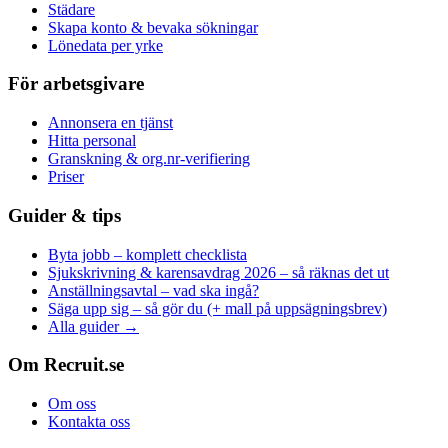
Städare
Skapa konto & bevaka sökningar
Lönedata per yrke
För arbetsgivare
Annonsera en tjänst
Hitta personal
Granskning & org.nr-verifiering
Priser
Guider & tips
Byta jobb – komplett checklista
Sjukskrivning & karensavdrag 2026 – så räknas det ut
Anställningsavtal – vad ska ingå?
Säga upp sig – så gör du (+ mall på uppsägningsbrev)
Alla guider →
Om Recruit.se
Om oss
Kontakta oss