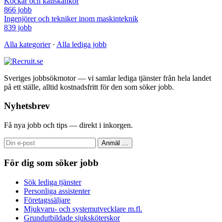
Kockar och kallskänkor
866 jobb
Ingenjörer och tekniker inom maskinteknik
839 jobb
Alla kategorier
·
Alla lediga jobb
Sveriges jobbsökmotor — vi samlar lediga tjänster från hela landet
på ett ställe, alltid kostnadsfritt för den som söker jobb.
Nyhetsbrev
Få nya jobb och tips — direkt i inkorgen.
Anmäl
…
För dig som söker jobb
Sök lediga tjänster
Personliga assistenter
Företagssäljare
Mjukvaru- och systemutvecklare m.fl.
Grundutbildade sjuksköterskor