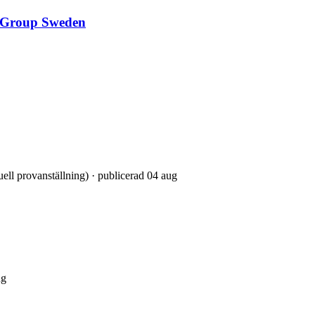
t Group Sweden
tuell provanställning) · publicerad 04 aug
ug