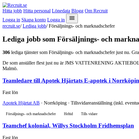
Hitta jobb
Hitta personal
Lönedata
Blogg
Om Recruit
Logga in
Skapa konto
Logga in
recruit.se
/
Lediga jobb
/
Försäljnings- och marknadschefer
Lediga jobb som Försäljnings- och markna
306
lediga tjänster som Försäljnings- och marknadschefer just nu. Gra
De som anställer flest just nu är JMS VATTENRENING AKTIEBOLAG, Is
Malmö.
Teamledare till Apotek Hjärtats E-apotek i Norrköpi
Fast lön
Apotek Hjärtat AB
· Norrköping · Tillsvidareanställning (inkl. eventu
Försäljnings- och marknadschefer
Heltid
Tills vidare
Teamchef kolonial, Willys Stockholm Fridhemsplan
Fast lön