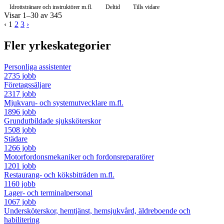
Idrottstränare och instruktörer m.fl.
Deltid
Tills vidare
Visar 1–30 av 345
‹
1
2
3
›
Fler yrkeskategorier
Personliga assistenter
2735 jobb
Företagssäljare
2317 jobb
Mjukvaru- och systemutvecklare m.fl.
1896 jobb
Grundutbildade sjuksköterskor
1508 jobb
Städare
1266 jobb
Motorfordonsmekaniker och fordonsreparatörer
1201 jobb
Restaurang- och köksbiträden m.fl.
1160 jobb
Lager- och terminalpersonal
1067 jobb
Undersköterskor, hemtjänst, hemsjukvård, äldreboende och
habilitering