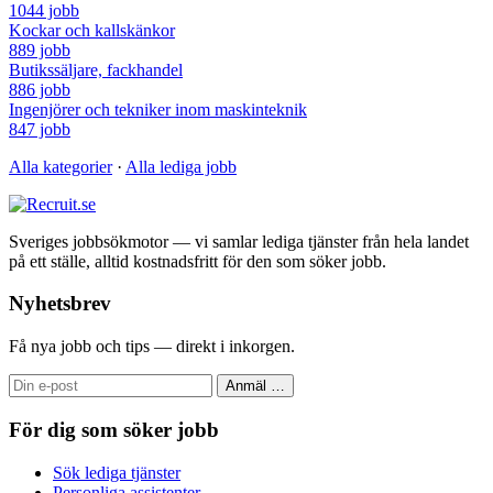
1044 jobb
Kockar och kallskänkor
889 jobb
Butikssäljare, fackhandel
886 jobb
Ingenjörer och tekniker inom maskinteknik
847 jobb
Alla kategorier
·
Alla lediga jobb
Sveriges jobbsökmotor — vi samlar lediga tjänster från hela landet
på ett ställe, alltid kostnadsfritt för den som söker jobb.
Nyhetsbrev
Få nya jobb och tips — direkt i inkorgen.
Anmäl
…
För dig som söker jobb
Sök lediga tjänster
Personliga assistenter