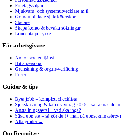
Företagssäljare
Mjukvaru- och systemutvecklare m.fl.
Grundutbildade sjuksköterskor
Städare
Skapa konto & bevaka sökningar
Lönedata per yrke
För arbetsgivare
Annonsera en tjänst
Hitta personal
Granskning & org.nr-verifiering
Priser
Guider & tips
Byta jobb – komplett checklista
Sjukskrivning & karensavdrag 2026 – så räknas det ut
Anställningsavtal – vad ska ingå?
Säga upp sig – så gör du (+ mall på uppsägningsbrev)
Alla guider →
Om Recruit.se