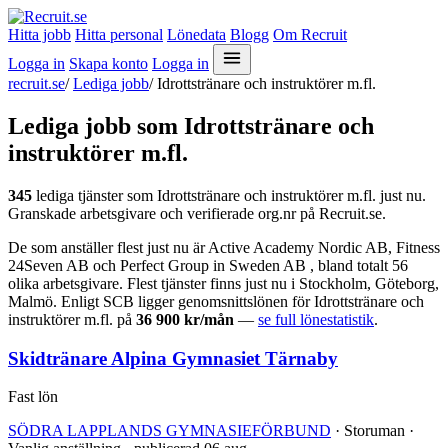
Hitta jobb
Hitta personal
Lönedata
Blogg
Om Recruit
Logga in
Skapa konto
Logga in
recruit.se
/
Lediga jobb
/
Idrottstränare och instruktörer m.fl.
Lediga jobb som Idrottstränare och
instruktörer m.fl.
345
lediga tjänster som Idrottstränare och instruktörer m.fl. just nu.
Granskade arbetsgivare och verifierade org.nr på Recruit.se.
De som anställer flest just nu är Active Academy Nordic AB, Fitness
24Seven AB och Perfect Group in Sweden AB , bland totalt 56
olika arbetsgivare. Flest tjänster finns just nu i Stockholm, Göteborg,
Malmö. Enligt SCB ligger genomsnittslönen för Idrottstränare och
instruktörer m.fl. på
36 900 kr/mån
—
se full lönestatistik
.
Skidtränare Alpina Gymnasiet Tärnaby
Fast lön
SÖDRA LAPPLANDS GYMNASIEFÖRBUND
· Storuman ·