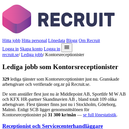
Hitta jobb
Hitta personal
Lönedata
Blogg
Om Recruit
Logga in
Skapa konto
Logga in
recruit.se
/
Lediga jobb
/
Kontorsreceptionister
Lediga jobb som Kontorsreceptionister
329
lediga tjänster som Kontorsreceptionister just nu. Granskade
arbetsgivare och verifierade org.nr på Recruit.se.
De som anställer flest just nu är Middlepoint AB, Sportlife M W AB
och KFX HR-partner Skandinavien AB , bland totalt 109 olika
arbetsgivare. Flest tjänster finns just nu i Stockholm, Göteborg,
Malmö. Enligt SCB ligger genomsnittslönen för
Kontorsreceptionister på
31 300 kr/mån
—
se full lönestatistik
.
Receptionist och Servicecenterhandläggare