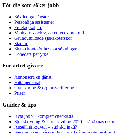
För dig som söker jobb
Sök lediga tjänster
Personliga assistenter
Företagssäljare
Mjukvaru- och systemutvecklare m.fl.
Grundutbildade sjuksköterskor
Städare
Skapa konto & bevaka sökningar
Lönedata per yrke
För arbetsgivare
Annonsera en tjänst
Hitta personal
Granskning & org.nr-verifiering
Priser
Guider & tips
Byta jobb – komplett checklista
Sjukskrivning & karensavdrag 2026 – så räknas det ut
Anställningsavtal – vad ska ingå?
Säga upp sig – så gör du (+ mall på uppsägningsbrev)