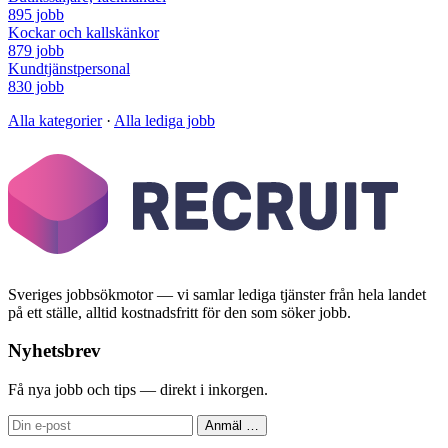
895 jobb
Kockar och kallskänkor
879 jobb
Kundtjänstpersonal
830 jobb
Alla kategorier
·
Alla lediga jobb
Sveriges jobbsökmotor — vi samlar lediga tjänster från hela landet
på ett ställe, alltid kostnadsfritt för den som söker jobb.
Nyhetsbrev
Få nya jobb och tips — direkt i inkorgen.
Anmäl
…