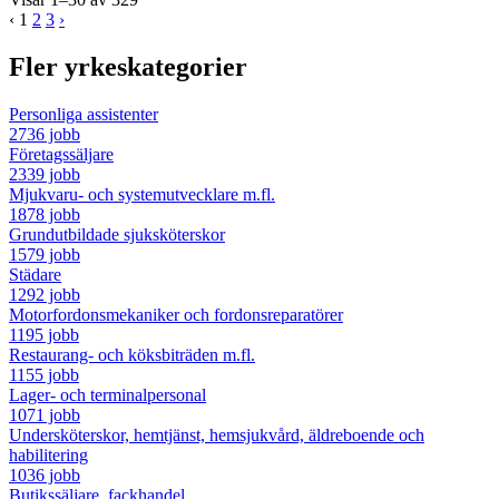
‹
1
2
3
›
Fler yrkeskategorier
Personliga assistenter
2736 jobb
Företagssäljare
2339 jobb
Mjukvaru- och systemutvecklare m.fl.
1878 jobb
Grundutbildade sjuksköterskor
1579 jobb
Städare
1292 jobb
Motorfordonsmekaniker och fordonsreparatörer
1195 jobb
Restaurang- och köksbiträden m.fl.
1155 jobb
Lager- och terminalpersonal
1071 jobb
Undersköterskor, hemtjänst, hemsjukvård, äldreboende och
habilitering
1036 jobb
Butikssäljare, fackhandel