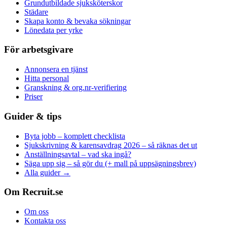
Grundutbildade sjuksköterskor
Städare
Skapa konto & bevaka sökningar
Lönedata per yrke
För arbetsgivare
Annonsera en tjänst
Hitta personal
Granskning & org.nr-verifiering
Priser
Guider & tips
Byta jobb – komplett checklista
Sjukskrivning & karensavdrag 2026 – så räknas det ut
Anställningsavtal – vad ska ingå?
Säga upp sig – så gör du (+ mall på uppsägningsbrev)
Alla guider →
Om Recruit.se
Om oss
Kontakta oss