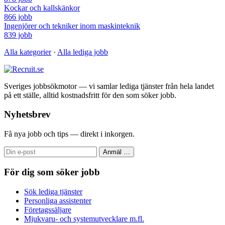
Kockar och kallskänkor
866 jobb
Ingenjörer och tekniker inom maskinteknik
839 jobb
Alla kategorier
·
Alla lediga jobb
Sveriges jobbsökmotor — vi samlar lediga tjänster från hela landet
på ett ställe, alltid kostnadsfritt för den som söker jobb.
Nyhetsbrev
Få nya jobb och tips — direkt i inkorgen.
Anmäl
…
För dig som söker jobb
Sök lediga tjänster
Personliga assistenter
Företagssäljare
Mjukvaru- och systemutvecklare m.fl.