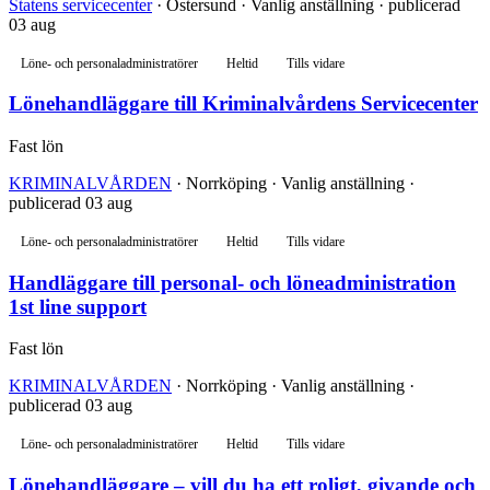
Statens servicecenter
· Östersund · Vanlig anställning · publicerad
03 aug
Löne- och personaladministratörer
Heltid
Tills vidare
Lönehandläggare till Kriminalvårdens Servicecenter
Fast lön
KRIMINALVÅRDEN
· Norrköping · Vanlig anställning ·
publicerad 03 aug
Löne- och personaladministratörer
Heltid
Tills vidare
Handläggare till personal- och löneadministration
1st line support
Fast lön
KRIMINALVÅRDEN
· Norrköping · Vanlig anställning ·
publicerad 03 aug
Löne- och personaladministratörer
Heltid
Tills vidare
Lönehandläggare – vill du ha ett roligt, givande och