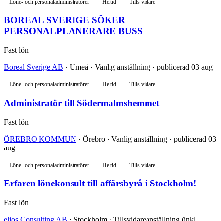
Löne- och personaladministratörer
Heltid
Tills vidare
BOREAL SVERIGE SÖKER
PERSONALPLANERARE BUSS
Fast lön
Boreal Sverige AB
· Umeå · Vanlig anställning · publicerad 03 aug
Löne- och personaladministratörer
Heltid
Tills vidare
Administratör till Södermalmshemmet
Fast lön
ÖREBRO KOMMUN
· Örebro · Vanlig anställning · publicerad 03
aug
Löne- och personaladministratörer
Heltid
Tills vidare
Erfaren lönekonsult till affärsbyrå i Stockholm!
Fast lön
elios Consulting AB
· Stockholm · Tillsvidareanställning (inkl.