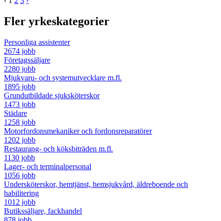
‹
1
2
3
›
Fler yrkeskategorier
Personliga assistenter
2674 jobb
Företagssäljare
2280 jobb
Mjukvaru- och systemutvecklare m.fl.
1895 jobb
Grundutbildade sjuksköterskor
1473 jobb
Städare
1258 jobb
Motorfordonsmekaniker och fordonsreparatörer
1202 jobb
Restaurang- och köksbiträden m.fl.
1130 jobb
Lager- och terminalpersonal
1056 jobb
Undersköterskor, hemtjänst, hemsjukvård, äldreboende och
habilitering
1012 jobb
Butikssäljare, fackhandel
878 jobb