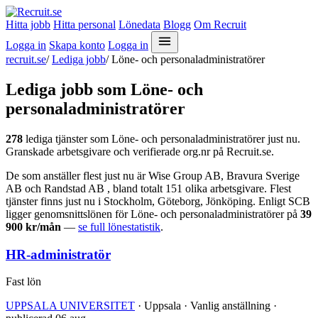
Hitta jobb
Hitta personal
Lönedata
Blogg
Om Recruit
Logga in
Skapa konto
Logga in
recruit.se
/
Lediga jobb
/
Löne- och personaladministratörer
Lediga jobb som Löne- och
personaladministratörer
278
lediga tjänster som Löne- och personaladministratörer just nu.
Granskade arbetsgivare och verifierade org.nr på Recruit.se.
De som anställer flest just nu är Wise Group AB, Bravura Sverige
AB och Randstad AB , bland totalt 151 olika arbetsgivare. Flest
tjänster finns just nu i Stockholm, Göteborg, Jönköping. Enligt SCB
ligger genomsnittslönen för Löne- och personaladministratörer på
39
900 kr/mån
—
se full lönestatistik
.
HR-administratör
Fast lön
UPPSALA UNIVERSITET
· Uppsala · Vanlig anställning ·