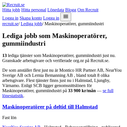
Hitta jobb
Hitta personal
Lönedata
Blogg
Om Recruit
Logga in
Skapa konto
Logga in
recruit.se
/
Lediga jobb
/
Maskinoperatörer, gummiindustri
Lediga jobb som Maskinoperatörer,
gummiindustri
13
lediga tjänster som Maskinoperatörer, gummiindustri just nu.
Granskade arbetsgivare och verifierade org.nr på Recruit.se.
De som anställer flest just nu är Montico HR Partner AB, NearYou
Sverige AB och Lernia Bemanning AB , bland totalt 8 olika
arbetsgivare. Flest tjänster finns just nu i Halmstad, Ljungby,
Värnamo. Enligt SCB ligger genomsnittslönen för
Maskinoperatörer, gummiindustri på
33 900 kr/mån
—
se full
lönestatistik
.
Maskinoperatörer på deltid till Halmstad
Fast lön