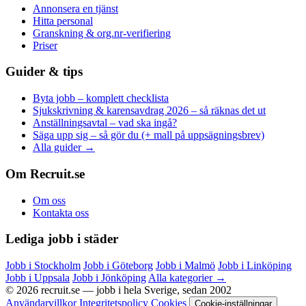
Annonsera en tjänst
Hitta personal
Granskning & org.nr-verifiering
Priser
Guider & tips
Byta jobb – komplett checklista
Sjukskrivning & karensavdrag 2026 – så räknas det ut
Anställningsavtal – vad ska ingå?
Säga upp sig – så gör du (+ mall på uppsägningsbrev)
Alla guider →
Om Recruit.se
Om oss
Kontakta oss
Lediga jobb i städer
Jobb i Stockholm
Jobb i Göteborg
Jobb i Malmö
Jobb i Linköping
Jobb i Uppsala
Jobb i Jönköping
Alla kategorier →
© 2026 recruit.se — jobb i hela Sverige, sedan 2002
Användarvillkor
Integritetspolicy
Cookies
Cookie-inställningar