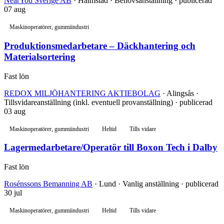
NearYou Sverige AB
· Halmstad · Behovsanställning · publicerad
07 aug
Maskinoperatörer, gummiindustri
Produktionsmedarbetare – Däckhantering och
Materialsortering
Fast lön
REDOX MILJÖHANTERING AKTIEBOLAG
· Alingsås ·
Tillsvidareanställning (inkl. eventuell provanställning) · publicerad
03 aug
Maskinoperatörer, gummiindustri
Heltid
Tills vidare
Lagermedarbetare/Operatör till Boxon Tech i Dalby
Fast lön
Rosénssons Bemanning AB
· Lund · Vanlig anställning · publicerad
30 jul
Maskinoperatörer, gummiindustri
Heltid
Tills vidare