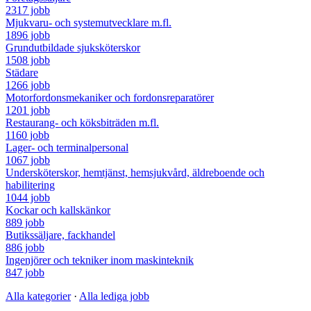
2317 jobb
Mjukvaru- och systemutvecklare m.fl.
1896 jobb
Grundutbildade sjuksköterskor
1508 jobb
Städare
1266 jobb
Motorfordonsmekaniker och fordonsreparatörer
1201 jobb
Restaurang- och köksbiträden m.fl.
1160 jobb
Lager- och terminalpersonal
1067 jobb
Undersköterskor, hemtjänst, hemsjukvård, äldreboende och
habilitering
1044 jobb
Kockar och kallskänkor
889 jobb
Butikssäljare, fackhandel
886 jobb
Ingenjörer och tekniker inom maskinteknik
847 jobb
Alla kategorier
·
Alla lediga jobb