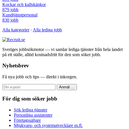
Kockar och kallskänkor
879 jobb
Kundtjänstpersonal
830 jobb
Alla kategorier
·
Alla lediga jobb
Sveriges jobbsökmotor — vi samlar lediga tjänster från hela landet
på ett ställe, alltid kostnadsfritt för den som söker jobb.
Nyhetsbrev
Få nya jobb och tips — direkt i inkorgen.
Anmäl
…
För dig som söker jobb
Sök lediga tjänster
Personliga assistenter
Företagssäljare
Mjukvaru- och systemutvecklare m.fl.