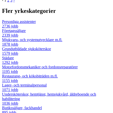
‹
1
2
3
›
Fler yrkeskategorier
Personliga assistenter
2736 jobb
Företagssäljare
2339 jobb
Mjukvaru- och systemutvecklare m.fl.
1878 jobb
Grundutbildade sjuksköterskor
1579 jobb
Städare
1292 jobb
Motorfordonsmekaniker och fordonsreparatörer
1195 jobb
Restaurang- och köksbiträden m.fl.
1155 jobb
Lager- och terminalpersonal
1071 jobb
Undersköterskor, hemtjänst, hemsjukvård, äldreboende och
habilitering
1036 jobb
Butikssäljare, fackhandel
895 jobb