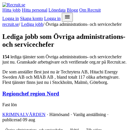
Hitta jobb
Hitta personal
Lönedata
Blogg
Om Recruit
Logga in
Skapa konto
Logga in
recruit.se
/
Lediga jobb
/
Övriga administrations- och servicechefer
Lediga jobb som Övriga administrations-
och servicechefer
154
lediga tjänster som Övriga administrations- och servicechefer
just nu. Granskade arbetsgivare och verifierade org.nr på Recruit.se.
De som anställer flest just nu är Techrytera AB, Hitachi Energy
Sweden AB och MIAB AB , bland totalt 117 olika arbetsgivare.
Flest tjänster finns just nu i Stockholm, Malmö, Göteborg.
Regionchef region Nord
Fast lön
KRIMINALVÅRDEN
· Härnösand · Vanlig anställning ·
publicerad 09 aug