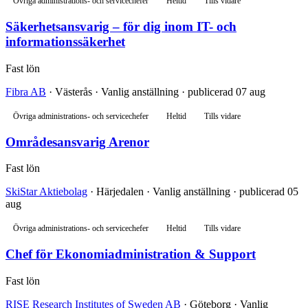
Övriga administrations- och servicechefer
Heltid
Tills vidare
Säkerhetsansvarig – för dig inom IT- och
informationssäkerhet
Fast lön
Fibra AB
· Västerås · Vanlig anställning · publicerad 07 aug
Övriga administrations- och servicechefer
Heltid
Tills vidare
Områdesansvarig Arenor
Fast lön
SkiStar Aktiebolag
· Härjedalen · Vanlig anställning · publicerad 05
aug
Övriga administrations- och servicechefer
Heltid
Tills vidare
Chef för Ekonomiadministration & Support
Fast lön
RISE Research Institutes of Sweden AB
· Göteborg · Vanlig