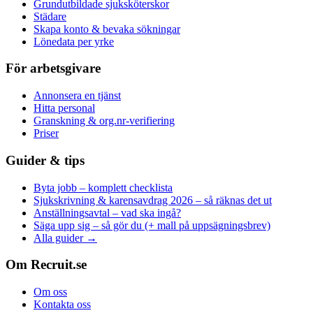
Grundutbildade sjuksköterskor
Städare
Skapa konto & bevaka sökningar
Lönedata per yrke
För arbetsgivare
Annonsera en tjänst
Hitta personal
Granskning & org.nr-verifiering
Priser
Guider & tips
Byta jobb – komplett checklista
Sjukskrivning & karensavdrag 2026 – så räknas det ut
Anställningsavtal – vad ska ingå?
Säga upp sig – så gör du (+ mall på uppsägningsbrev)
Alla guider →
Om Recruit.se
Om oss
Kontakta oss