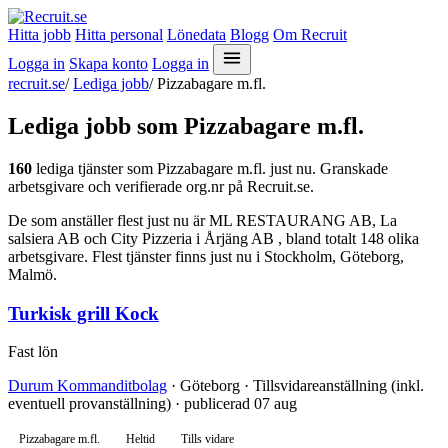
Hitta jobb
Hitta personal
Lönedata
Blogg
Om Recruit
Logga in
Skapa konto
Logga in
recruit.se
/
Lediga jobb
/
Pizzabagare m.fl.
Lediga jobb som Pizzabagare m.fl.
160
lediga tjänster som Pizzabagare m.fl. just nu. Granskade
arbetsgivare och verifierade org.nr på Recruit.se.
De som anställer flest just nu är ML RESTAURANG AB, La
salsiera AB och City Pizzeria i Årjäng AB , bland totalt 148 olika
arbetsgivare. Flest tjänster finns just nu i Stockholm, Göteborg,
Malmö.
Turkisk grill Kock
Fast lön
Durum Kommanditbolag
· Göteborg · Tillsvidareanställning (inkl.
eventuell provanställning) · publicerad 07 aug
Pizzabagare m.fl.
Heltid
Tills vidare