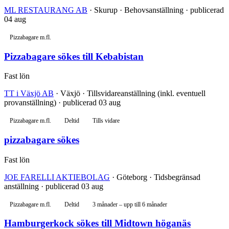
ML RESTAURANG AB
· Skurup · Behovsanställning · publicerad
04 aug
Pizzabagare m.fl.
Pizzabagare sökes till Kebabistan
Fast lön
TT i Växjö AB
· Växjö · Tillsvidareanställning (inkl. eventuell
provanställning) · publicerad 03 aug
Pizzabagare m.fl.
Deltid
Tills vidare
pizzabagare sökes
Fast lön
JOE FARELLI AKTIEBOLAG
· Göteborg · Tidsbegränsad
anställning · publicerad 03 aug
Pizzabagare m.fl.
Deltid
3 månader – upp till 6 månader
Hamburgerkock sökes till Midtown höganäs