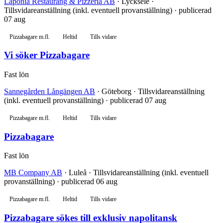
Laponia Restaurang & Pizzeria AB
· Lycksele ·
Tillsvidareanställning (inkl. eventuell provanställning) · publicerad
07 aug
Pizzabagare m.fl.
Heltid
Tills vidare
Vi söker Pizzabagare
Fast lön
Sannegården Långängen AB
· Göteborg · Tillsvidareanställning
(inkl. eventuell provanställning) · publicerad 07 aug
Pizzabagare m.fl.
Heltid
Tills vidare
Pizzabagare
Fast lön
MB Company AB
· Luleå · Tillsvidareanställning (inkl. eventuell
provanställning) · publicerad 06 aug
Pizzabagare m.fl.
Heltid
Tills vidare
Pizzabagare sökes till exklusiv napolitansk