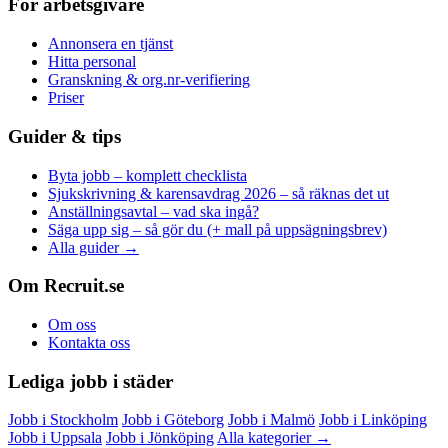
För arbetsgivare
Annonsera en tjänst
Hitta personal
Granskning & org.nr-verifiering
Priser
Guider & tips
Byta jobb – komplett checklista
Sjukskrivning & karensavdrag 2026 – så räknas det ut
Anställningsavtal – vad ska ingå?
Säga upp sig – så gör du (+ mall på uppsägningsbrev)
Alla guider →
Om Recruit.se
Om oss
Kontakta oss
Lediga jobb i städer
Jobb i Stockholm
Jobb i Göteborg
Jobb i Malmö
Jobb i Linköping
Jobb i Uppsala
Jobb i Jönköping
Alla kategorier →