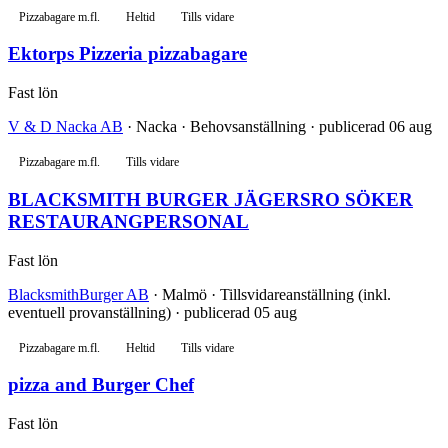
Pizzabagare m.fl.
Heltid
Tills vidare
Ektorps Pizzeria pizzabagare
Fast lön
V & D Nacka AB
· Nacka · Behovsanställning · publicerad 06 aug
Pizzabagare m.fl.
Tills vidare
BLACKSMITH BURGER JÄGERSRO SÖKER
RESTAURANGPERSONAL
Fast lön
BlacksmithBurger AB
· Malmö · Tillsvidareanställning (inkl.
eventuell provanställning) · publicerad 05 aug
Pizzabagare m.fl.
Heltid
Tills vidare
pizza and Burger Chef
Fast lön