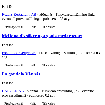
Fast lön
Rezans Restaurang AB
· Höganäs · Tillsvidareanställning (inkl.
eventuell provanställning) · publicerad 03 aug
Pizzabagare m.fl.
Heltid
Tills vidare
McDonald's söker nya glada medarbetare
Fast lön
Food Folk Sverige AB
· Eksjö · Vanlig anställning · publicerad 03
aug
Pizzabagare m.fl.
Deltid
Tills vidare
La gondola Vännäs
Fast lön
BARZAN AB
· Vännäs · Tillsvidareanställning (inkl. eventuell
provanställning) · publicerad 02 aug
Pizzabagare m.fl.
Heltid
Tills vidare