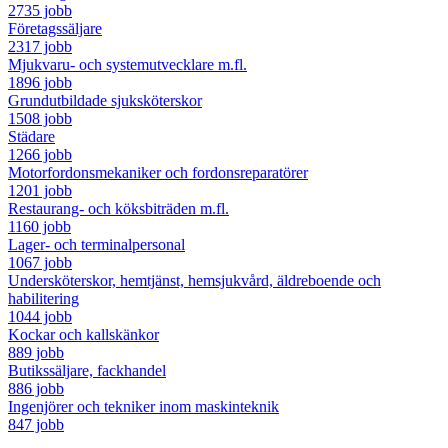
2735 jobb
Företagssäljare
2317 jobb
Mjukvaru- och systemutvecklare m.fl.
1896 jobb
Grundutbildade sjuksköterskor
1508 jobb
Städare
1266 jobb
Motorfordonsmekaniker och fordonsreparatörer
1201 jobb
Restaurang- och köksbiträden m.fl.
1160 jobb
Lager- och terminalpersonal
1067 jobb
Undersköterskor, hemtjänst, hemsjukvård, äldreboende och
habilitering
1044 jobb
Kockar och kallskänkor
889 jobb
Butikssäljare, fackhandel
886 jobb
Ingenjörer och tekniker inom maskinteknik
847 jobb