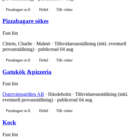
Pizzabagare m.fl.
Heltid
Tills vidare
Pizzabagare sökes
Fast lön
Chiem, Charlie · Malmö · Tillsvidareanställning (inkl. eventuell
provanställning) · publicerad 04 aug
Pizzabagare m.fl.
Deltid
Tills vidare
Gatukök &pizzeria
Fast lön
Östervärnsgrillen AB
· Hässleholm · Tillsvidareanställning (inkl.
eventuell provanställning) · publicerad 04 aug
Pizzabagare m.fl.
Heltid
Tills vidare
Kock
Fast lön