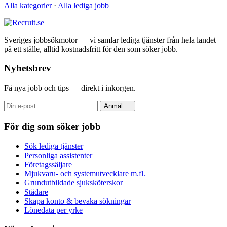
Alla kategorier
·
Alla lediga jobb
Sveriges jobbsökmotor — vi samlar lediga tjänster från hela landet
på ett ställe, alltid kostnadsfritt för den som söker jobb.
Nyhetsbrev
Få nya jobb och tips — direkt i inkorgen.
Anmäl
…
För dig som söker jobb
Sök lediga tjänster
Personliga assistenter
Företagssäljare
Mjukvaru- och systemutvecklare m.fl.
Grundutbildade sjuksköterskor
Städare
Skapa konto & bevaka sökningar
Lönedata per yrke