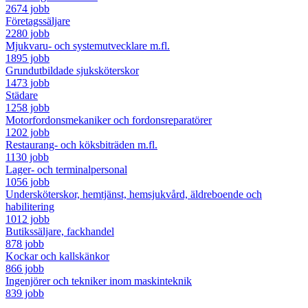
2674 jobb
Företagssäljare
2280 jobb
Mjukvaru- och systemutvecklare m.fl.
1895 jobb
Grundutbildade sjuksköterskor
1473 jobb
Städare
1258 jobb
Motorfordonsmekaniker och fordonsreparatörer
1202 jobb
Restaurang- och köksbiträden m.fl.
1130 jobb
Lager- och terminalpersonal
1056 jobb
Undersköterskor, hemtjänst, hemsjukvård, äldreboende och
habilitering
1012 jobb
Butikssäljare, fackhandel
878 jobb
Kockar och kallskänkor
866 jobb
Ingenjörer och tekniker inom maskinteknik
839 jobb