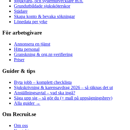
Mjukvaru- och systemutvecklare m.fl.
Grundutbildade sjuksköterskor
Städare
Skapa konto & bevaka sökningar
Lönedata per yrke
För arbetsgivare
Annonsera en tjänst
Hitta personal
Granskning & org.nr-verifiering
Priser
Guider & tips
Byta jobb – komplett checklista
Sjukskrivning & karensavdrag 2026 – så räknas det ut
Anställningsavtal – vad ska ingå?
Säga upp sig – så gör du (+ mall på uppsägningsbrev)
Alla guider →
Om Recruit.se
Om oss