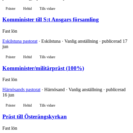
Präster
Heltid
Tills vidare
Komminister till S:t Ansgars församling
Fast lön
Eskilstuna pastorat
· Eskilstuna · Vanlig anställning · publicerad 17
jun
Präster
Heltid
Tills vidare
Komminister/militärpräst (100%)
Fast lön
Härnösands pastorat
· Härnösand · Vanlig anställning · publicerad
16 jun
Präster
Heltid
Tills vidare
Präst till Österängskyrkan
Fast lön