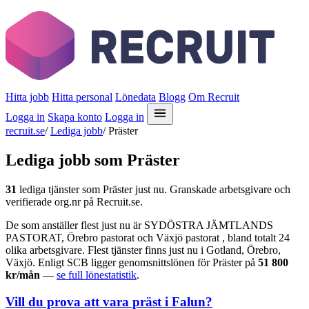
Hitta jobb
Hitta personal
Lönedata
Blogg
Om Recruit
Logga in
Skapa konto
Logga in
recruit.se
/
Lediga jobb
/
Präster
Lediga jobb som Präster
31
lediga tjänster som Präster just nu. Granskade arbetsgivare och
verifierade org.nr på Recruit.se.
De som anställer flest just nu är SYDÖSTRA JÄMTLANDS
PASTORAT, Örebro pastorat och Växjö pastorat , bland totalt 24
olika arbetsgivare. Flest tjänster finns just nu i Gotland, Örebro,
Växjö. Enligt SCB ligger genomsnittslönen för Präster på
51 800
kr/mån
—
se full lönestatistik
.
Vill du prova att vara präst i Falun?