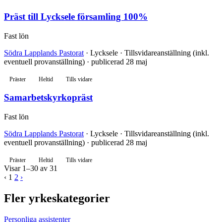
Präst till Lycksele församling 100%
Fast lön
Södra Lapplands Pastorat
· Lycksele · Tillsvidareanställning (inkl.
eventuell provanställning) · publicerad 28 maj
Präster
Heltid
Tills vidare
Samarbetskyrkopräst
Fast lön
Södra Lapplands Pastorat
· Lycksele · Tillsvidareanställning (inkl.
eventuell provanställning) · publicerad 28 maj
Präster
Heltid
Tills vidare
Visar 1–30 av 31
‹
1
2
›
Fler yrkeskategorier
Personliga assistenter