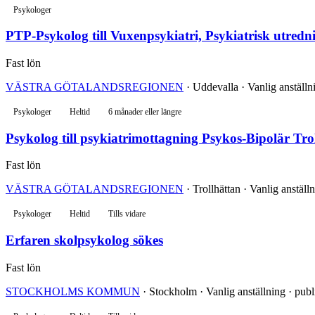
Psykologer
PTP-Psykolog till Vuxenpsykiatri, Psykiatrisk utredn
Fast lön
VÄSTRA GÖTALANDSREGIONEN
· Uddevalla · Vanlig anställn
Psykologer
Heltid
6 månader eller längre
Psykolog till psykiatrimottagning Psykos-Bipolär Tro
Fast lön
VÄSTRA GÖTALANDSREGIONEN
· Trollhättan · Vanlig anställ
Psykologer
Heltid
Tills vidare
Erfaren skolpsykolog sökes
Fast lön
STOCKHOLMS KOMMUN
· Stockholm · Vanlig anställning · pub