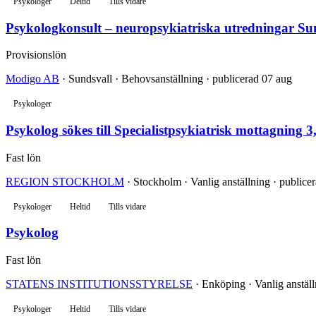
Psykologer
Deltid
Tills vidare
Psykologkonsult – neuropsykiatriska utredningar Su
Provisionslön
Modigo AB
· Sundsvall · Behovsanställning · publicerad 07 aug
Psykologer
Psykolog sökes till Specialistpsykiatrisk mottagning 3
Fast lön
REGION STOCKHOLM
· Stockholm · Vanlig anställning · publice
Psykologer
Heltid
Tills vidare
Psykolog
Fast lön
STATENS INSTITUTIONSSTYRELSE
· Enköping · Vanlig anställ
Psykologer
Heltid
Tills vidare