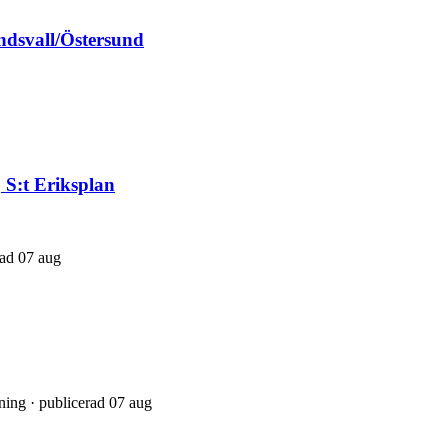
ndsvall/Östersund
, S:t Eriksplan
rad 07 aug
ning · publicerad 07 aug