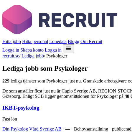
Hitta jobb
Hitta personal
Lönedata
Blogg
Om Recruit
Logga in
Skapa konto
Logga in
recruit.se
/
Lediga jobb
/
Psykologer
Lediga jobb som Psykologer
229
lediga tjänster som Psykologer just nu. Granskade arbetsgivare och
De som anställer flest just nu är Capio Sverige AB, REGION STO
Göteborg. Enligt SCB ligger genomsnittslönen för Psykologer på
48 
IKBT-psykolog
Fast lön
Din Psykolog Vård Sverige AB
· — · Behovsanställning · publicerad