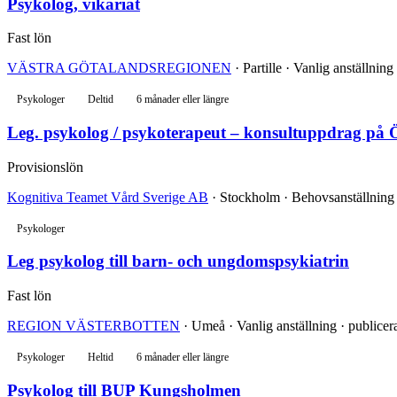
Psykolog, vikariat
Fast lön
VÄSTRA GÖTALANDSREGIONEN
· Partille · Vanlig anställnin
Psykologer
Deltid
6 månader eller längre
Leg. psykolog / psykoterapeut – konsultuppdrag på
Provisionslön
Kognitiva Teamet Vård Sverige AB
· Stockholm · Behovsanställning 
Psykologer
Leg psykolog till barn- och ungdomspsykiatrin
Fast lön
REGION VÄSTERBOTTEN
· Umeå · Vanlig anställning · publicer
Psykologer
Heltid
6 månader eller längre
Psykolog till BUP Kungsholmen