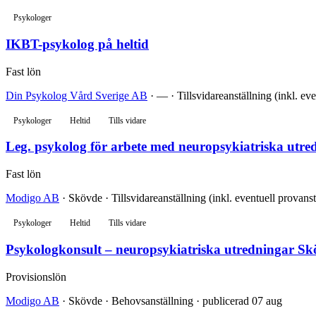
Psykologer
IKBT-psykolog på heltid
Fast lön
Din Psykolog Vård Sverige AB
· — · Tillsvidareanställning (inkl. ev
Psykologer
Heltid
Tills vidare
Leg. psykolog för arbete med neuropsykiatriska utre
Fast lön
Modigo AB
· Skövde · Tillsvidareanställning (inkl. eventuell provans
Psykologer
Heltid
Tills vidare
Psykologkonsult – neuropsykiatriska utredningar Sk
Provisionslön
Modigo AB
· Skövde · Behovsanställning · publicerad 07 aug