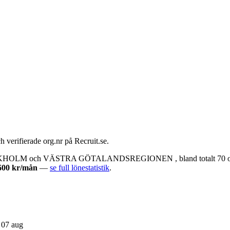
 verifierade org.nr på Recruit.se.
CKHOLM och VÄSTRA GÖTALANDSREGIONEN , bland totalt 70 olika arb
600 kr/mån
—
se full lönestatistik
.
 07 aug