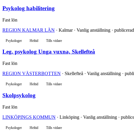
Psykolog habilitering
Fast lön
REGION KALMAR LÄN
· Kalmar · Vanlig anställning · publicera
Psykologer
Heltid
Tills vidare
Leg. psykolog Unga vuxna, Skellefteå
Fast lön
REGION VÄSTERBOTTEN
· Skellefteå · Vanlig anställning · pub
Psykologer
Heltid
Tills vidare
Skolpsykolog
Fast lön
LINKÖPINGS KOMMUN
· Linköping · Vanlig anställning · public
Psykologer
Heltid
Tills vidare