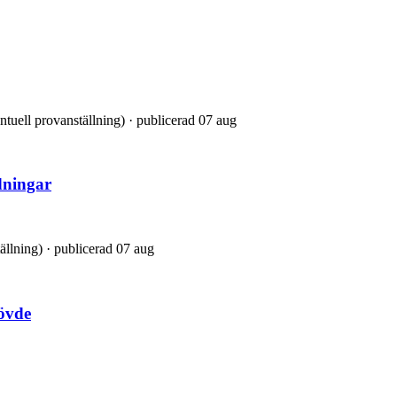
entuell provanställning) · publicerad 07 aug
dningar
tällning) · publicerad 07 aug
övde