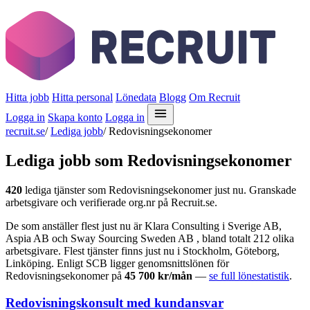
Hitta jobb
Hitta personal
Lönedata
Blogg
Om Recruit
Logga in
Skapa konto
Logga in
recruit.se
/
Lediga jobb
/
Redovisningsekonomer
Lediga jobb som Redovisningsekonomer
420
lediga tjänster som Redovisningsekonomer just nu. Granskade
arbetsgivare och verifierade org.nr på Recruit.se.
De som anställer flest just nu är Klara Consulting i Sverige AB,
Aspia AB och Sway Sourcing Sweden AB , bland totalt 212 olika
arbetsgivare. Flest tjänster finns just nu i Stockholm, Göteborg,
Linköping. Enligt SCB ligger genomsnittslönen för
Redovisningsekonomer på
45 700 kr/mån
—
se full lönestatistik
.
Redovisningskonsult med kundansvar