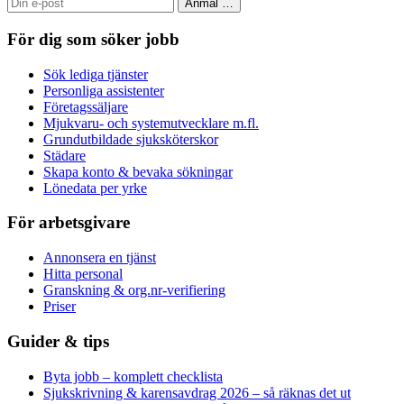
Anmäl
…
För dig som söker jobb
Sök lediga tjänster
Personliga assistenter
Företagssäljare
Mjukvaru- och systemutvecklare m.fl.
Grundutbildade sjuksköterskor
Städare
Skapa konto & bevaka sökningar
Lönedata per yrke
För arbetsgivare
Annonsera en tjänst
Hitta personal
Granskning & org.nr-verifiering
Priser
Guider & tips
Byta jobb – komplett checklista
Sjukskrivning & karensavdrag 2026 – så räknas det ut