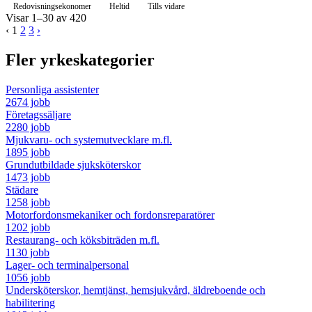
Redovisningsekonomer
Heltid
Tills vidare
Visar 1–30 av 420
‹
1
2
3
›
Fler yrkeskategorier
Personliga assistenter
2674 jobb
Företagssäljare
2280 jobb
Mjukvaru- och systemutvecklare m.fl.
1895 jobb
Grundutbildade sjuksköterskor
1473 jobb
Städare
1258 jobb
Motorfordonsmekaniker och fordonsreparatörer
1202 jobb
Restaurang- och köksbiträden m.fl.
1130 jobb
Lager- och terminalpersonal
1056 jobb
Undersköterskor, hemtjänst, hemsjukvård, äldreboende och
habilitering