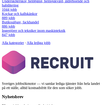
Undersköterskor, hemtjänst, hemsjukvård, äldreboende och
habilitering
1044 jobb
Kockar och kallskänkor
889 jobb
Butikssäljare, fackhandel
886 jobb
Ingenjörer och tekniker inom maskinteknik
847 jobb
Alla kategorier
·
Alla lediga jobb
Sveriges jobbsökmotor — vi samlar lediga tjänster från hela landet
på ett ställe, alltid kostnadsfritt för den som söker jobb.
Nyhetsbrev