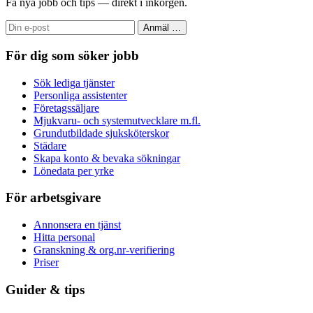
Få nya jobb och tips — direkt i inkorgen.
Anmäl
…
För dig som söker jobb
Sök lediga tjänster
Personliga assistenter
Företagssäljare
Mjukvaru- och systemutvecklare m.fl.
Grundutbildade sjuksköterskor
Städare
Skapa konto & bevaka sökningar
Lönedata per yrke
För arbetsgivare
Annonsera en tjänst
Hitta personal
Granskning & org.nr-verifiering
Priser
Guider & tips