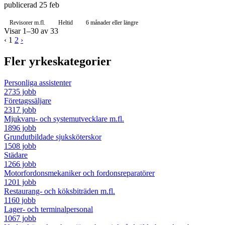
publicerad 25 feb
Revisorer m.fl.
Heltid
6 månader eller längre
Visar 1–30 av 33
‹
1
2
›
Fler yrkeskategorier
Personliga assistenter
2735 jobb
Företagssäljare
2317 jobb
Mjukvaru- och systemutvecklare m.fl.
1896 jobb
Grundutbildade sjuksköterskor
1508 jobb
Städare
1266 jobb
Motorfordonsmekaniker och fordonsreparatörer
1201 jobb
Restaurang- och köksbiträden m.fl.
1160 jobb
Lager- och terminalpersonal
1067 jobb