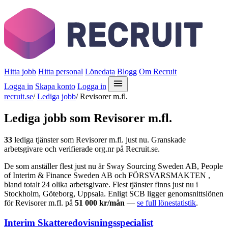
Hitta jobb
Hitta personal
Lönedata
Blogg
Om Recruit
Logga in
Skapa konto
Logga in
recruit.se
/
Lediga jobb
/
Revisorer m.fl.
Lediga jobb som Revisorer m.fl.
33
lediga tjänster som Revisorer m.fl. just nu. Granskade
arbetsgivare och verifierade org.nr på Recruit.se.
De som anställer flest just nu är Sway Sourcing Sweden AB, People
of Interim & Finance Sweden AB och FÖRSVARSMAKTEN ,
bland totalt 24 olika arbetsgivare. Flest tjänster finns just nu i
Stockholm, Göteborg, Uppsala. Enligt SCB ligger genomsnittslönen
för Revisorer m.fl. på
51 000 kr/mån
—
se full lönestatistik
.
Interim Skatteredovisningsspecialist