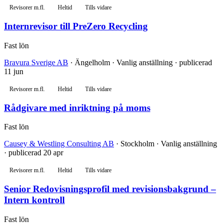
Revisorer m.fl.
Heltid
Tills vidare
Internrevisor till PreZero Recycling
Fast lön
Bravura Sverige AB
· Ängelholm · Vanlig anställning · publicerad
11 jun
Revisorer m.fl.
Heltid
Tills vidare
Rådgivare med inriktning på moms
Fast lön
Causey & Westling Consulting AB
· Stockholm · Vanlig anställning
· publicerad 20 apr
Revisorer m.fl.
Heltid
Tills vidare
Senior Redovisningsprofil med revisionsbakgrund –
Intern kontroll
Fast lön