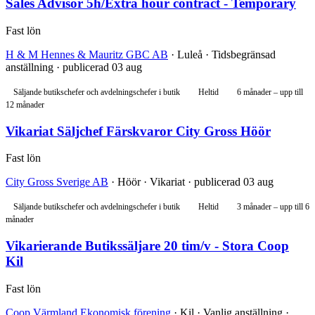
Sales Advisor 5h/Extra hour contract - Temporary
Fast lön
H & M Hennes & Mauritz GBC AB
· Luleå · Tidsbegränsad
anställning · publicerad 03 aug
Säljande butikschefer och avdelningschefer i butik
Heltid
6 månader – upp till
12 månader
Vikariat Säljchef Färskvaror City Gross Höör
Fast lön
City Gross Sverige AB
· Höör · Vikariat · publicerad 03 aug
Säljande butikschefer och avdelningschefer i butik
Heltid
3 månader – upp till 6
månader
Vikarierande Butikssäljare 20 tim/v - Stora Coop
Kil
Fast lön
Coop Värmland Ekonomisk förening
· Kil · Vanlig anställning ·