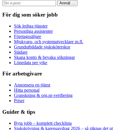
Anmäl
…
För dig som söker jobb
Sök lediga tjänster
Personliga assistenter
Företagssäljare
Mjukvaru- och systemutvecklare m.fl.
Grundutbildade sjuksköterskor
Städare
Skapa konto & bevaka sökningar
Lönedata per yrke
För arbetsgivare
Annonsera en tjänst
Hitta personal
Granskning & org.nr-verifiering
Priser
Guider & tips
Byta jobb – komplett checklista
Sjukskrivning & karensavdrag 2026 – så räknas det ut