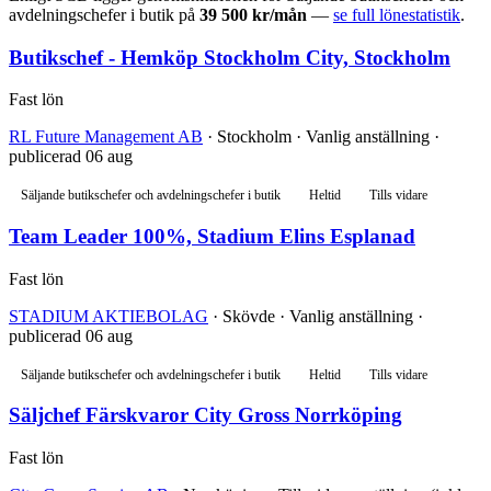
avdelningschefer i butik på
39 500 kr/mån
—
se full lönestatistik
.
Butikschef - Hemköp Stockholm City, Stockholm
Fast lön
RL Future Management AB
· Stockholm · Vanlig anställning ·
publicerad 06 aug
Säljande butikschefer och avdelningschefer i butik
Heltid
Tills vidare
Team Leader 100%, Stadium Elins Esplanad
Fast lön
STADIUM AKTIEBOLAG
· Skövde · Vanlig anställning ·
publicerad 06 aug
Säljande butikschefer och avdelningschefer i butik
Heltid
Tills vidare
Säljchef Färskvaror City Gross Norrköping
Fast lön