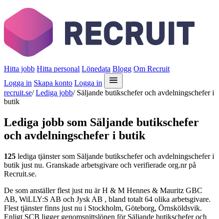
Hitta jobb
Hitta personal
Lönedata
Blogg
Om Recruit
Logga in
Skapa konto
Logga in
recruit.se
/
Lediga jobb
/
Säljande butikschefer och avdelningschefer i
butik
Lediga jobb som Säljande butikschefer
och avdelningschefer i butik
125
lediga tjänster som Säljande butikschefer och avdelningschefer i
butik just nu. Granskade arbetsgivare och verifierade org.nr på
Recruit.se.
De som anställer flest just nu är H & M Hennes & Mauritz GBC
AB, WiLLY:S AB och Jysk AB , bland totalt 64 olika arbetsgivare.
Flest tjänster finns just nu i Stockholm, Göteborg, Örnsköldsvik.
Enligt SCB ligger genomsnittslönen för Säljande butikschefer och