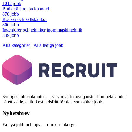
1012 jobb
Butikssäljare, fackhandel
878 jobb
Kockar och kallskänkor
866 jobb
Ingenjörer och tekniker inom maskinteknik
839 jobb
Alla kategorier
·
Alla lediga jobb
Sveriges jobbsökmotor — vi samlar lediga tjänster från hela landet
på ett ställe, alltid kostnadsfritt för den som söker jobb.
Nyhetsbrev
Få nya jobb och tips — direkt i inkorgen.