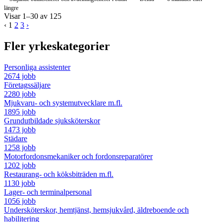
längre
Visar 1–30 av 125
‹
1
2
3
›
Fler yrkeskategorier
Personliga assistenter
2674 jobb
Företagssäljare
2280 jobb
Mjukvaru- och systemutvecklare m.fl.
1895 jobb
Grundutbildade sjuksköterskor
1473 jobb
Städare
1258 jobb
Motorfordonsmekaniker och fordonsreparatörer
1202 jobb
Restaurang- och köksbiträden m.fl.
1130 jobb
Lager- och terminalpersonal
1056 jobb
Undersköterskor, hemtjänst, hemsjukvård, äldreboende och
habilitering