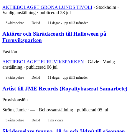
AKTIEBOLAGET GRÖNA LUNDS TIVOLI
· Stockholm ·
Vanlig anställning · publicerad 28 jul
Skådespelare
Deltid
11 dagar - upp till 3 månader
Aktörer och Skräckcoach till Halloween på
Furuviksparken
Fast lön
AKTIEBOLAGET FURUVIKSPARKEN
· Gävle · Vanlig
anställning · publicerad 06 jul
Skådespelare
Deltid
11 dagar - upp till 3 månader
Artist till JME Records (Royaltybaserat Samarbete)
Provisionslön
Ström, Jamie · — · Behovsanställning · publicerad 05 jul
Skådespelare
Deltid
Tills vidare
Skådespelare (vuxna, 19 år och äldre) till säsongen