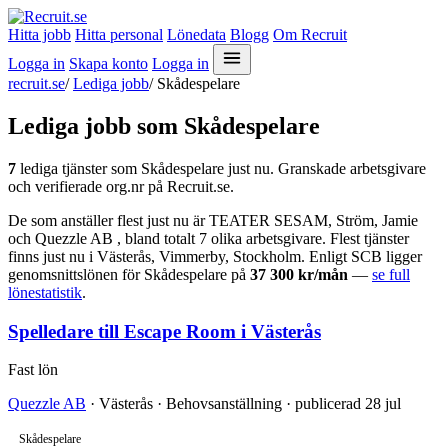
Hitta jobb
Hitta personal
Lönedata
Blogg
Om Recruit
Logga in
Skapa konto
Logga in
recruit.se
/
Lediga jobb
/
Skådespelare
Lediga jobb som Skådespelare
7
lediga tjänster som Skådespelare just nu. Granskade arbetsgivare
och verifierade org.nr på Recruit.se.
De som anställer flest just nu är TEATER SESAM, Ström, Jamie
och Quezzle AB , bland totalt 7 olika arbetsgivare. Flest tjänster
finns just nu i Västerås, Vimmerby, Stockholm. Enligt SCB ligger
genomsnittslönen för Skådespelare på
37 300 kr/mån
—
se full
lönestatistik
.
Spelledare till Escape Room i Västerås
Fast lön
Quezzle AB
· Västerås · Behovsanställning · publicerad 28 jul
Skådespelare