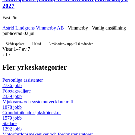
2027
Fast lön
Astrid Lindgrens Vimmerby AB
· Vimmerby · Vanlig anställning ·
publicerad 02 jul
Skådespelare
Heltid
3 månader – upp till 6 månader
Visar 1–7 av 7
‹
1
›
Fler yrkeskategorier
Personliga assistenter
2736 jobb
Företagssäljare
2339 jobb
Mjukvaru- och systemutvecklare m.fl.
1878 jobb
Grundutbildade sjuksköterskor
1579 jobb
Städare
1292 jobb
Motorfordonsmekaniker och fordonsreparatörer