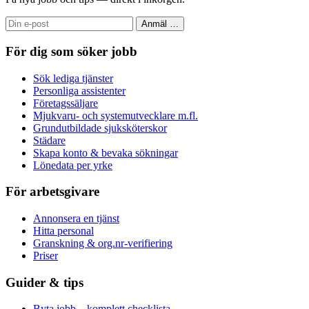
Anmäl
…
För dig som söker jobb
Sök lediga tjänster
Personliga assistenter
Företagssäljare
Mjukvaru- och systemutvecklare m.fl.
Grundutbildade sjuksköterskor
Städare
Skapa konto & bevaka sökningar
Lönedata per yrke
För arbetsgivare
Annonsera en tjänst
Hitta personal
Granskning & org.nr-verifiering
Priser
Guider & tips
Byta jobb – komplett checklista