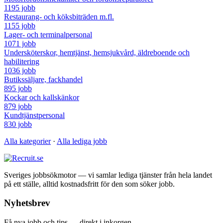
1195 jobb
Restaurang- och köksbiträden m.fl.
1155 jobb
Lager- och terminalpersonal
1071 jobb
Undersköterskor, hemtjänst, hemsjukvård, äldreboende och
habilitering
1036 jobb
Butikssäljare, fackhandel
895 jobb
Kockar och kallskänkor
879 jobb
Kundtjänstpersonal
830 jobb
Alla kategorier
·
Alla lediga jobb
Sveriges jobbsökmotor — vi samlar lediga tjänster från hela landet
på ett ställe, alltid kostnadsfritt för den som söker jobb.
Nyhetsbrev
Få nya jobb och tips — direkt i inkorgen.