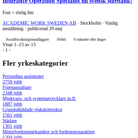
Insurance Operation Specialist till svensk storbank!
Fast + rörlig lön
ACADEMIC WORK SWEDEN AB
· Stockholm · Vanlig
anställning · publicerad 29 maj
Socialförsäkringshandläggare
Heltid
6 månader eller längre
Visar 1–15 av 15
‹
1
›
Fler yrkeskategorier
Personliga assistenter
2759 jobb
Företagssäljare
2348 jobb
Mjukvaru- och systemutvecklare m.fl.
1887 jobb
Grundutbildade sjuksköterskor
1561 jobb
Städare
1301 jobb
Motorfordonsmekaniker och fordonsreparatörer
1204 jobb