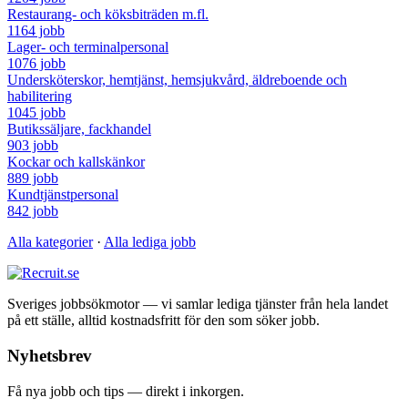
Restaurang- och köksbiträden m.fl.
1164 jobb
Lager- och terminalpersonal
1076 jobb
Undersköterskor, hemtjänst, hemsjukvård, äldreboende och
habilitering
1045 jobb
Butikssäljare, fackhandel
903 jobb
Kockar och kallskänkor
889 jobb
Kundtjänstpersonal
842 jobb
Alla kategorier
·
Alla lediga jobb
Sveriges jobbsökmotor — vi samlar lediga tjänster från hela landet
på ett ställe, alltid kostnadsfritt för den som söker jobb.
Nyhetsbrev
Få nya jobb och tips — direkt i inkorgen.