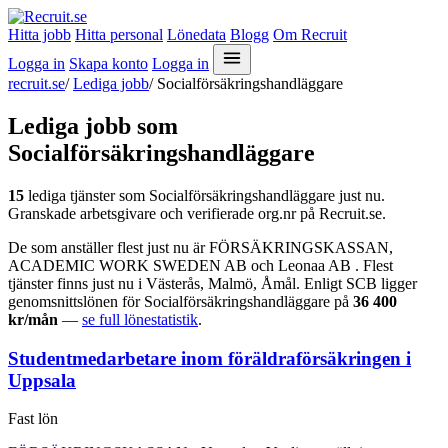
Hitta jobb
Hitta personal
Lönedata
Blogg
Om Recruit
Logga in
Skapa konto
Logga in
recruit.se
/
Lediga jobb
/
Socialförsäkringshandläggare
Lediga jobb som
Socialförsäkringshandläggare
15
lediga tjänster som Socialförsäkringshandläggare just nu.
Granskade arbetsgivare och verifierade org.nr på Recruit.se.
De som anställer flest just nu är FÖRSÄKRINGSKASSAN,
ACADEMIC WORK SWEDEN AB och Leonaa AB . Flest
tjänster finns just nu i Västerås, Malmö, Åmål. Enligt SCB ligger
genomsnittslönen för Socialförsäkringshandläggare på
36 400
kr/mån
—
se full lönestatistik
.
Studentmedarbetare inom föräldraförsäkringen i
Uppsala
Fast lön