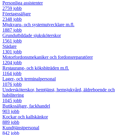
Personliga assistenter
2759 jobb
Företagssäljare
2348 jobb
Mjukvaru- och systemutvecklare m.fl.
1887 jobb
Grundutbildade sjuksköterskor
1561 jobb
Städare
1301 jobb
Motorfordonsmekaniker och fordonsreparatörer
1204 jobb
Restaurang- och köksbiträden m.fl.
1164 jobb
Lager- och terminalpersonal
1076 jobb
Undersköterskor, hemtjänst, hemsjukvård, äldreboende och
habilitering
1045 jobb
Butikssäljare, fackhandel
903 jobb
Kockar och kallskänkor
889 jobb
Kundtjänstpersonal
842 jobb