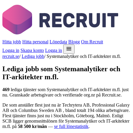
Hitta jobb
Hitta personal
Lönedata
Blogg
Om Recruit
Logga in
Skapa konto
Logga in
recruit.se
/
Lediga jobb
/
Systemanalytiker och IT-arkitekter m.fl.
Lediga jobb som Systemanalytiker och
IT-arkitekter m.fl.
469
lediga tjänster som Systemanalytiker och IT-arkitekter m.fl. just
nu. Granskade arbetsgivare och verifierade org.nr på Recruit.se.
De som anställer flest just nu är Techrytera AB, Professional Galaxy
AB och Columbus Sweden AB , bland totalt 194 olika arbetsgivare.
Flest tjänster finns just nu i Stockholm, Göteborg, Malmö. Enligt
SCB ligger genomsnittslönen för Systemanalytiker och IT-arkitekter
m.fl. på
58 500 kr/mån
—
se full lönestatistik
.