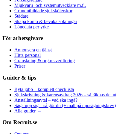
Mjukvaru- och systemutvecklare m.fl.
Grundutbildade sjuksköterskor
Städare
Skapa konto & bevaka sökningar
Lönedata per yrke
För arbetsgivare
Annonsera en tjänst
Hitta personal
Granskning & org.nr-verifiering
Priser
Guider & tips
Byta jobb – komplett checklista
Sjukskrivning & karensavdrag 2026 – så räknas det ut
Anställningsavtal – vad ska ingå?
Säga upp sig – så gör du (+ mall på uppsägningsbrev)
Alla guider →
Om Recruit.se
Om oss