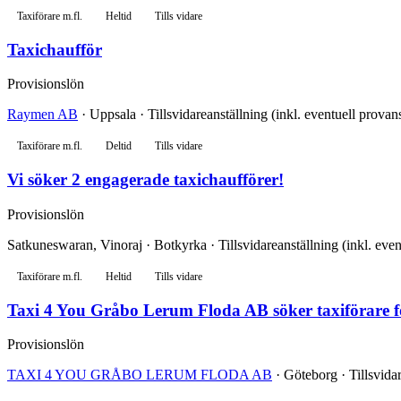
Taxiförare m.fl.
Heltid
Tills vidare
Taxichaufför
Provisionslön
Raymen AB
· Uppsala · Tillsvidareanställning (inkl. eventuell provan
Taxiförare m.fl.
Deltid
Tills vidare
Vi söker 2 engagerade taxichaufförer!
Provisionslön
Satkuneswaran, Vinoraj · Botkyrka · Tillsvidareanställning (inkl. even
Taxiförare m.fl.
Heltid
Tills vidare
Taxi 4 You Gråbo Lerum Floda AB söker taxiförare f
Provisionslön
TAXI 4 YOU GRÅBO LERUM FLODA AB
· Göteborg · Tillsvidar