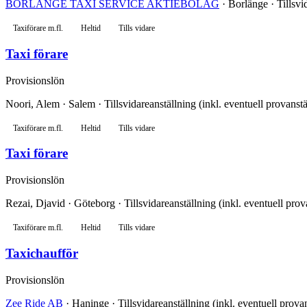
BORLÄNGE TAXI SERVICE AKTIEBOLAG
· Borlänge · Tillsvi
Taxiförare m.fl.
Heltid
Tills vidare
Taxi förare
Provisionslön
Noori, Alem · Salem · Tillsvidareanställning (inkl. eventuell provanst
Taxiförare m.fl.
Heltid
Tills vidare
Taxi förare
Provisionslön
Rezai, Djavid · Göteborg · Tillsvidareanställning (inkl. eventuell prov
Taxiförare m.fl.
Heltid
Tills vidare
Taxichaufför
Provisionslön
Zee Ride AB
· Haninge · Tillsvidareanställning (inkl. eventuell prova