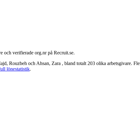
e och verifierade org.nr på Recruit.se.
jd, Rouzbeh och Ahsan, Zara , bland totalt 203 olika arbetsgivare. Fle
full lönestatistik
.