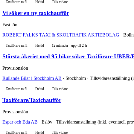
Taxiförare m.fl.
Heltid
Tills vidare
Vi söker en ny taxichaufför
Fast lön
ROBERT FALKS TAXI & SKOLTRAFIK AKTIEBOLAG
· Bolln
Taxiförare m.fl.
Heltid
12 månader - upp till 2 år
Största åkeriet med 95 bilar söker Taxiförare UBER/
Provisionslön
Rullande Bilar i Stockholm AB
· Stockholm · Tillsvidareanställning (i
Taxiförare m.fl.
Deltid
Tills vidare
Taxiförare/Taxichaufför
Provisionslön
Espar och Eda AB
· Eslöv · Tillsvidareanställning (inkl. eventuell pr
Taxiförare m.fl.
Heltid
Tills vidare