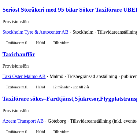
Seriöst Storåkeri med 95 bilar Söker Taxiförare UB
Provisionslön
Stockholm Tyre & Autocenter AB
· Stockholm · Tillsvidareanställning
Taxiförare m.fl.
Heltid
Tills vidare
Taxichaufför
Provisionslön
Taxi Öster Malmö AB
· Malmö · Tidsbegränsad anställning · publice
Taxiförare m.fl.
Heltid
12 månader - upp till 2 år
Taxiförare sökes–Färdtjänst,Sjukresor,Flygplatstran
Provisionslön
Azeem Transport AB
· Göteborg · Tillsvidareanställning (inkl. eventu
Taxiförare m.fl.
Heltid
Tills vidare