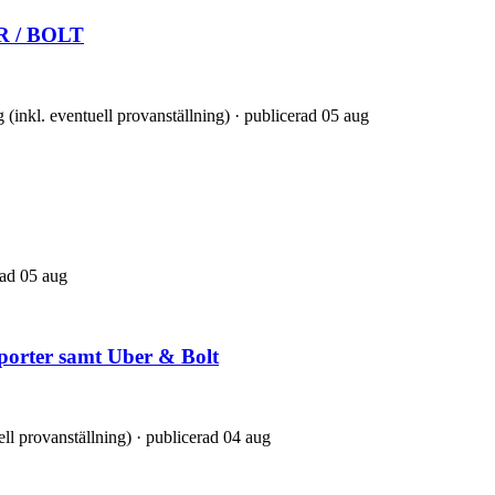
ER / BOLT
 (inkl. eventuell provanställning) · publicerad 05 aug
rad 05 aug
sporter samt Uber & Bolt
ell provanställning) · publicerad 04 aug