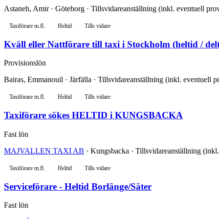
Astaneh, Amir · Göteborg · Tillsvidareanställning (inkl. eventuell pro
Taxiförare m.fl.
Heltid
Tills vidare
Kväll eller Nattförare till taxi i Stockholm (heltid / del
Provisionslön
Bairas, Emmanouil · Järfälla · Tillsvidareanställning (inkl. eventuell 
Taxiförare m.fl.
Heltid
Tills vidare
Taxiförare sökes HELTID i KUNGSBACKA
Fast lön
MAJVALLEN TAXI AB
· Kungsbacka · Tillsvidareanställning (inkl.
Taxiförare m.fl.
Heltid
Tills vidare
Serviceförare - Heltid Borlänge/Säter
Fast lön