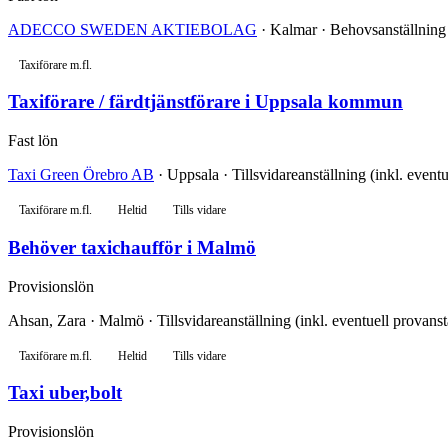
ADECCO SWEDEN AKTIEBOLAG
· Kalmar · Behovsanställning 
Taxiförare m.fl.
Taxiförare / färdtjänstförare i Uppsala kommun
Fast lön
Taxi Green Örebro AB
· Uppsala · Tillsvidareanställning (inkl. event
Taxiförare m.fl.
Heltid
Tills vidare
Behöver taxichaufför i Malmö
Provisionslön
Ahsan, Zara · Malmö · Tillsvidareanställning (inkl. eventuell provanst
Taxiförare m.fl.
Heltid
Tills vidare
Taxi uber,bolt
Provisionslön