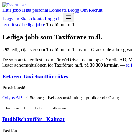
Hitta jobb
Hitta personal
Lönedata
Blogg
Om Recruit
Logga in
Skapa konto
Logga in
recruit.se
/
Lediga jobb
/
Taxiförare m.fl.
Lediga jobb som Taxiförare m.fl.
295
lediga tjänster som Taxiförare m.fl. just nu. Granskade arbetsgivar
De som anställer flest just nu är WeDrive Technologies Nordic AB, Ma
ligger genomsnittslönen för Taxiförare m.fl. på
30 300 kr/mån
—
se 
Erfaren Taxichaufför sökes
Provisionslön
Odyps AB
· Göteborg · Behovsanställning · publicerad 07 aug
Taxiförare m.fl.
Deltid
Tills vidare
Budbilschaufför - Kalmar
Fast lön