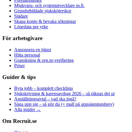
Företagssäljare
Mjukvaru- och systemutvecklare m.fl.
Grundutbildade sjuksköterskor
Städare
Skapa konto & bevaka sökningar
Lönedata per yrke
För arbetsgivare
Annonsera en tjänst
Hitta personal
Granskning & org.nr-verifiering
Priser
Guider & tips
Byta jobb – komplett checklista
Sjukskrivning & karensavdrag 2026 – så räknas det ut
Anställningsavtal – vad ska ingå?
Säga upp sig – så gör du (+ mall på uppsägningsbrev)
Alla guider →
Om Recruit.se