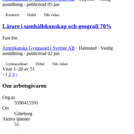
anställning · publicerad 05 jun
Kuratorer
Deltid
Tills vidare
Lärare i samhällskunskap och geografi 70%
Fast lön
Amerikanska Gymnasiet i Sverige AB
· Halmstad · Vanlig
anställning · publicerad 02 jun
Gymnasielärare
Deltid
Tills vidare
Visar 1–20 av 51
‹
1
2
3
›
Om arbetsgivaren
Org.nr
5590415591
Ort
Göteborg
Aktiva tjänster
51