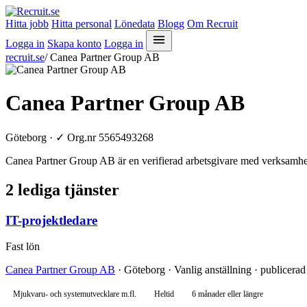
Hitta jobb
Hitta personal
Lönedata
Blogg
Om Recruit
Logga in
Skapa konto
Logga in
recruit.se
/
Canea Partner Group AB
Canea Partner Group AB
Göteborg ·
✓
Org.nr 5565493268
Canea Partner Group AB är en verifierad arbetsgivare med verksamhet
2 lediga tjänster
IT-projektledare
Fast lön
Canea Partner Group AB
· Göteborg · Vanlig anställning · publicera
Mjukvaru- och systemutvecklare m.fl.
Heltid
6 månader eller längre