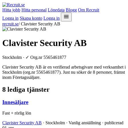
Hitta jobb
Hitta personal
Lönedata
Blogg
Om Recruit
Logga in
Skapa konto
Logga in
recruit.se
/
Clavister Security AB
Clavister Security AB
Stockholm ·
✓
Org.nr 5565461877
Clavister Security AB är en verifierad arbetsgivare med verksamhet i
Stockholm (org.nr 5565461877). Just nu söker de 8 personer, främst
inom Företagssäljare.
8 lediga tjänster
Innesäljare
Fast + rörlig lön
Clavister Security AB
· Stockholm · Vanlig anställning · publicerad
01 apr