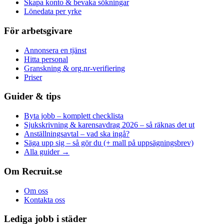
Skapa konto & bevaka sökningar
Lönedata per yrke
För arbetsgivare
Annonsera en tjänst
Hitta personal
Granskning & org.nr-verifiering
Priser
Guider & tips
Byta jobb – komplett checklista
Sjukskrivning & karensavdrag 2026 – så räknas det ut
Anställningsavtal – vad ska ingå?
Säga upp sig – så gör du (+ mall på uppsägningsbrev)
Alla guider →
Om Recruit.se
Om oss
Kontakta oss
Lediga jobb i städer