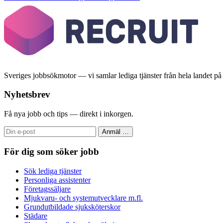
Sveriges jobbsökmotor — vi samlar lediga tjänster från hela landet på et
Nyhetsbrev
Få nya jobb och tips — direkt i inkorgen.
Anmäl
…
För dig som söker jobb
Sök lediga tjänster
Personliga assistenter
Företagssäljare
Mjukvaru- och systemutvecklare m.fl.
Grundutbildade sjuksköterskor
Städare