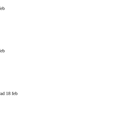
feb
feb
rad 18 feb