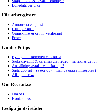
Skapa konto & bevaka sökningar
Lönedata per yrke
För arbetsgivare
Annonsera en tjänst
Hitta personal
Granskning & org.nr-verifiering
Priser
Guider & tips
Byta jobb – komplett checklista
Sjukskrivning & karensavdrag 2026 – så räknas det ut
Anställningsavtal – vad ska ingå?
Säga upp sig – så gör du (+ mall på uppsägningsbrev)
Alla guider →
Om Recruit.se
Om oss
Kontakta oss
Lediga jobb i städer