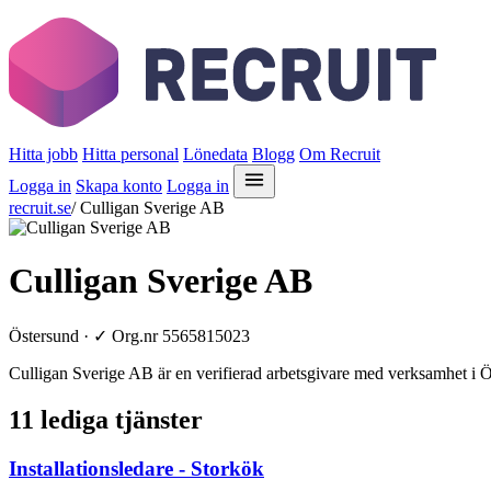
Hitta jobb
Hitta personal
Lönedata
Blogg
Om Recruit
Logga in
Skapa konto
Logga in
recruit.se
/
Culligan Sverige AB
Culligan Sverige AB
Östersund ·
✓
Org.nr 5565815023
Culligan Sverige AB är en verifierad arbetsgivare med verksamhet i Ö
11 lediga tjänster
Installationsledare - Storkök