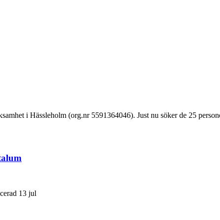
ksamhet i Hässleholm (org.nr 5591364046). Just nu söker de 25 person
ntalum
cerad 13 jul