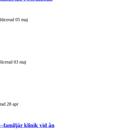
blicerad 05 maj
blicerad 03 maj
rad 28 apr
–familjär klinik vid ån