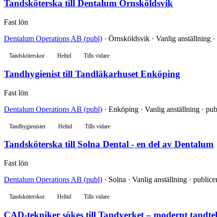
Tandsköterska till Dentalum Örnsköldsvik
Fast lön
Dentalum Operations AB (publ)
· Örnsköldsvik · Vanlig anställning ·
Tandsköterskor
Heltid
Tills vidare
Tandhygienist till Tandläkarhuset Enköping
Fast lön
Dentalum Operations AB (publ)
· Enköping · Vanlig anställning · pub
Tandhygienister
Heltid
Tills vidare
Tandsköterska till Solna Dental - en del av Dentalum
Fast lön
Dentalum Operations AB (publ)
· Solna · Vanlig anställning · public
Tandsköterskor
Heltid
Tills vidare
CAD-tekniker sökes till Tandverket – modernt tandte