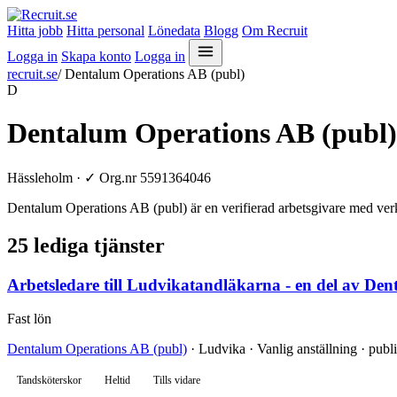
Hitta jobb
Hitta personal
Lönedata
Blogg
Om Recruit
Logga in
Skapa konto
Logga in
recruit.se
/
Dentalum Operations AB (publ)
D
Dentalum Operations AB (publ)
Hässleholm ·
✓
Org.nr 5591364046
Dentalum Operations AB (publ) är en verifierad arbetsgivare med ver
25 lediga tjänster
Arbetsledare till Ludvikatandläkarna - en del av De
Fast lön
Dentalum Operations AB (publ)
· Ludvika · Vanlig anställning · publi
Tandsköterskor
Heltid
Tills vidare