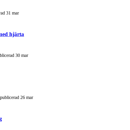
erad 31 mar
med hjärta
ublicerad 30 mar
 publicerad 26 mar
g