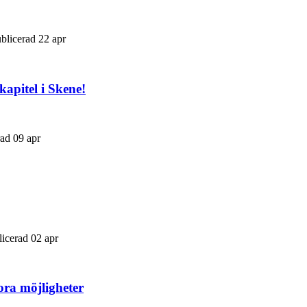
ublicerad 22 apr
apitel i Skene!
rad 09 apr
licerad 02 apr
ora möjligheter