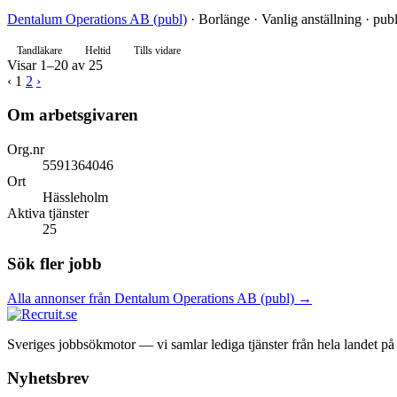
Dentalum Operations AB (publ)
· Borlänge · Vanlig anställning · pub
Tandläkare
Heltid
Tills vidare
Visar 1–20 av 25
‹
1
2
›
Om arbetsgivaren
Org.nr
5591364046
Ort
Hässleholm
Aktiva tjänster
25
Sök fler jobb
Alla annonser från Dentalum Operations AB (publ) →
Sveriges jobbsökmotor — vi samlar lediga tjänster från hela landet på et
Nyhetsbrev