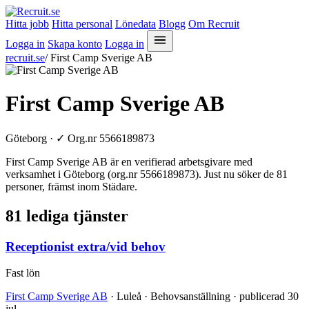
Hitta jobb
Hitta personal
Lönedata
Blogg
Om Recruit
Logga in
Skapa konto
Logga in
recruit.se
/
First Camp Sverige AB
First Camp Sverige AB
Göteborg ·
✓
Org.nr 5566189873
First Camp Sverige AB är en verifierad arbetsgivare med
verksamhet i Göteborg (org.nr 5566189873). Just nu söker de 81
personer, främst inom Städare.
81 lediga tjänster
Receptionist extra/vid behov
Fast lön
First Camp Sverige AB
· Luleå · Behovsanställning · publicerad 30
jul