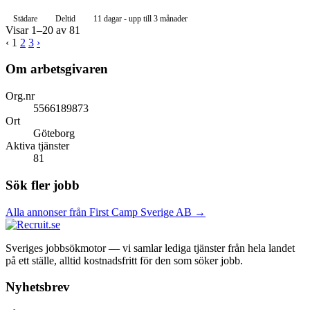
Städare
Deltid
11 dagar - upp till 3 månader
Visar 1–20 av 81
‹
1
2
3
›
Om arbetsgivaren
Org.nr
5566189873
Ort
Göteborg
Aktiva tjänster
81
Sök fler jobb
Alla annonser från First Camp Sverige AB →
Sveriges jobbsökmotor — vi samlar lediga tjänster från hela landet
på ett ställe, alltid kostnadsfritt för den som söker jobb.
Nyhetsbrev