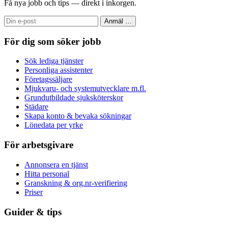
Få nya jobb och tips — direkt i inkorgen.
Anmäl
…
För dig som söker jobb
Sök lediga tjänster
Personliga assistenter
Företagssäljare
Mjukvaru- och systemutvecklare m.fl.
Grundutbildade sjuksköterskor
Städare
Skapa konto & bevaka sökningar
Lönedata per yrke
För arbetsgivare
Annonsera en tjänst
Hitta personal
Granskning & org.nr-verifiering
Priser
Guider & tips