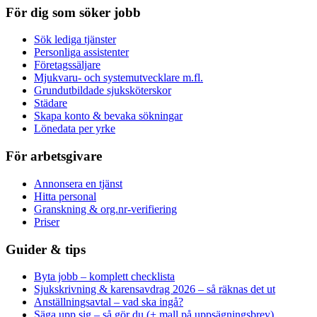
För dig som söker jobb
Sök lediga tjänster
Personliga assistenter
Företagssäljare
Mjukvaru- och systemutvecklare m.fl.
Grundutbildade sjuksköterskor
Städare
Skapa konto & bevaka sökningar
Lönedata per yrke
För arbetsgivare
Annonsera en tjänst
Hitta personal
Granskning & org.nr-verifiering
Priser
Guider & tips
Byta jobb – komplett checklista
Sjukskrivning & karensavdrag 2026 – så räknas det ut
Anställningsavtal – vad ska ingå?
Säga upp sig – så gör du (+ mall på uppsägningsbrev)