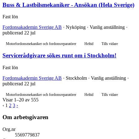
Buss & Lastbilsmekaniker - Ansökan (Hela Sverige)
Fast lön
Fordonsakademin Sverige AB
· Nyköping · Vanlig anställning ·
publicerad 22 jul
Motorfordonsmekaniker och fordonsreparatörer
Heltid
Tills vidare
Servicerådgivare sökes runt om i Stockholm!
Fast lön
Fordonsakademin Sverige AB
· Stockholm · Vanlig anställning ·
publicerad 22 jul
Motorfordonsmekaniker och fordonsreparatörer
Heltid
Tills vidare
Visar 1–20 av 555
‹
1
2
3
›
Om arbetsgivaren
Org.nr
5569779837