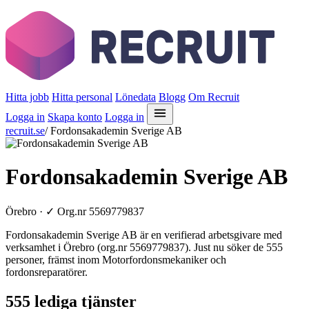
Hitta jobb
Hitta personal
Lönedata
Blogg
Om Recruit
Logga in
Skapa konto
Logga in
recruit.se
/
Fordonsakademin Sverige AB
Fordonsakademin Sverige AB
Örebro ·
✓
Org.nr 5569779837
Fordonsakademin Sverige AB är en verifierad arbetsgivare med
verksamhet i Örebro (org.nr 5569779837). Just nu söker de 555
personer, främst inom Motorfordonsmekaniker och
fordonsreparatörer.
555 lediga tjänster