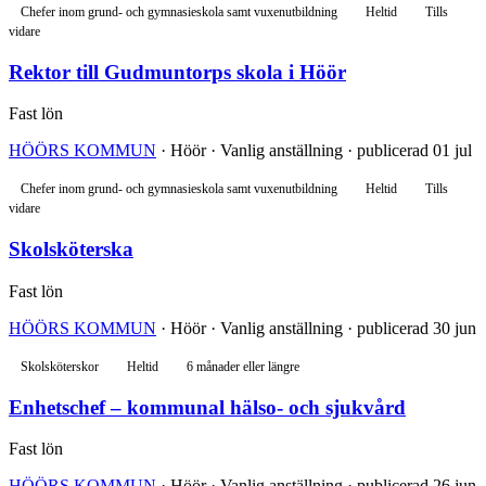
Chefer inom grund- och gymnasieskola samt vuxenutbildning
Heltid
Tills
vidare
Rektor till Gudmuntorps skola i Höör
Fast lön
HÖÖRS KOMMUN
· Höör · Vanlig anställning · publicerad 01 jul
Chefer inom grund- och gymnasieskola samt vuxenutbildning
Heltid
Tills
vidare
Skolsköterska
Fast lön
HÖÖRS KOMMUN
· Höör · Vanlig anställning · publicerad 30 jun
Skolsköterskor
Heltid
6 månader eller längre
Enhetschef – kommunal hälso- och sjukvård
Fast lön
HÖÖRS KOMMUN
· Höör · Vanlig anställning · publicerad 26 jun