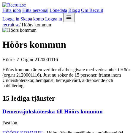
Hitta jobb
Hitta personal
Lönedata
Blogg
Om Recruit
Logga in
Skapa konto
Logga in
recruit.se
/
Höörs kommun
Höörs kommun
Höör ·
✓
Org.nr 2120001116
Höörs kommun är en verifierad arbetsgivare med verksamhet i Höör
(org.nr 2120001116). Just nu söker de 15 personer, främst inom
Undersköterskor, hemtjänst, hemsjukvård, äldreboende och
habilitering.
15 lediga tjänster
Demenssjuksköterska till Höörs kommun
Fast lön
HÖÖRS KOMMUN
· Höör · Vanlig anställning · publicerad 04