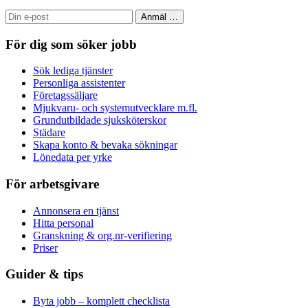
Anmäl
…
För dig som söker jobb
Sök lediga tjänster
Personliga assistenter
Företagssäljare
Mjukvaru- och systemutvecklare m.fl.
Grundutbildade sjuksköterskor
Städare
Skapa konto & bevaka sökningar
Lönedata per yrke
För arbetsgivare
Annonsera en tjänst
Hitta personal
Granskning & org.nr-verifiering
Priser
Guider & tips
Byta jobb – komplett checklista