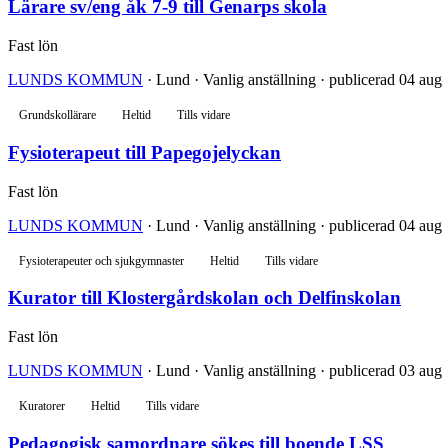
Lärare sv/eng åk 7-9 till Genarps skola
Fast lön
LUNDS KOMMUN
· Lund · Vanlig anställning · publicerad 04 aug
Grundskollärare
Heltid
Tills vidare
Fysioterapeut till Papegojelyckan
Fast lön
LUNDS KOMMUN
· Lund · Vanlig anställning · publicerad 04 aug
Fysioterapeuter och sjukgymnaster
Heltid
Tills vidare
Kurator till Klostergårdskolan och Delfinskolan
Fast lön
LUNDS KOMMUN
· Lund · Vanlig anställning · publicerad 03 aug
Kuratorer
Heltid
Tills vidare
Pedagogisk samordnare sökes till boende LSS