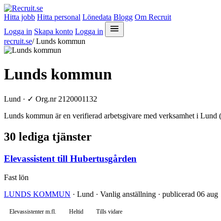
Hitta jobb
Hitta personal
Lönedata
Blogg
Om Recruit
Logga in
Skapa konto
Logga in
recruit.se
/
Lunds kommun
Lunds kommun
Lund ·
✓
Org.nr 2120001132
Lunds kommun är en verifierad arbetsgivare med verksamhet i Lund (o
30 lediga tjänster
Elevassistent till Hubertusgården
Fast lön
LUNDS KOMMUN
· Lund · Vanlig anställning · publicerad 06 aug
Elevassistenter m.fl.
Heltid
Tills vidare