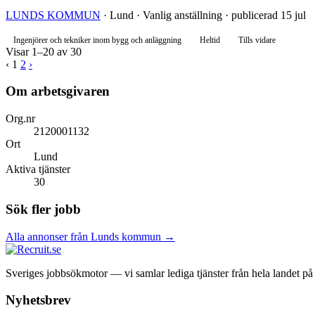
LUNDS KOMMUN
· Lund · Vanlig anställning · publicerad 15 jul
Ingenjörer och tekniker inom bygg och anläggning
Heltid
Tills vidare
Visar 1–20 av 30
‹
1
2
›
Om arbetsgivaren
Org.nr
2120001132
Ort
Lund
Aktiva tjänster
30
Sök fler jobb
Alla annonser från Lunds kommun →
Sveriges jobbsökmotor — vi samlar lediga tjänster från hela landet på et
Nyhetsbrev