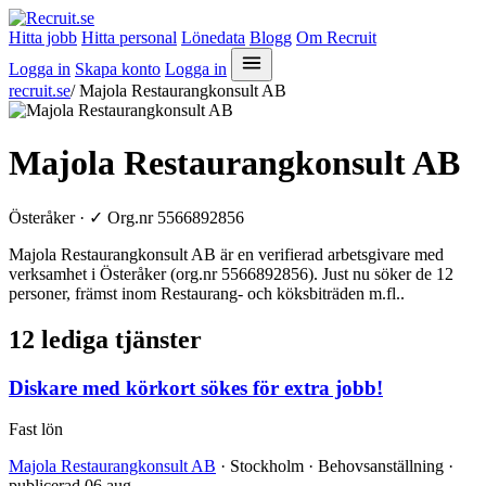
Hitta jobb
Hitta personal
Lönedata
Blogg
Om Recruit
Logga in
Skapa konto
Logga in
recruit.se
/
Majola Restaurangkonsult AB
Majola Restaurangkonsult AB
Österåker ·
✓
Org.nr 5566892856
Majola Restaurangkonsult AB är en verifierad arbetsgivare med
verksamhet i Österåker (org.nr 5566892856). Just nu söker de 12
personer, främst inom Restaurang- och köksbiträden m.fl..
12 lediga tjänster
Diskare med körkort sökes för extra jobb!
Fast lön
Majola Restaurangkonsult AB
· Stockholm · Behovsanställning ·
publicerad 06 aug