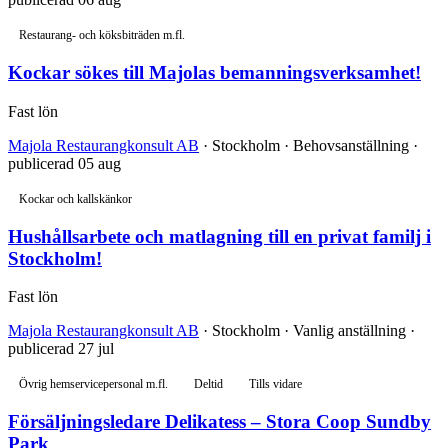
Restaurang- och köksbiträden m.fl.
Kockar sökes till Majolas bemanningsverksamhet!
Fast lön
Majola Restaurangkonsult AB
· Stockholm · Behovsanställning ·
publicerad 05 aug
Kockar och kallskänkor
Hushållsarbete och matlagning till en privat familj i
Stockholm!
Fast lön
Majola Restaurangkonsult AB
· Stockholm · Vanlig anställning ·
publicerad 27 jul
Övrig hemservicepersonal m.fl.
Deltid
Tills vidare
Försäljningsledare Delikatess – Stora Coop Sundby
Park