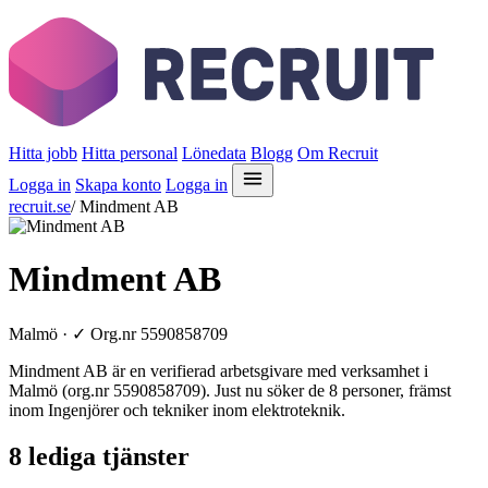
Hitta jobb
Hitta personal
Lönedata
Blogg
Om Recruit
Logga in
Skapa konto
Logga in
recruit.se
/
Mindment AB
Mindment AB
Malmö ·
✓
Org.nr 5590858709
Mindment AB är en verifierad arbetsgivare med verksamhet i
Malmö (org.nr 5590858709). Just nu söker de 8 personer, främst
inom Ingenjörer och tekniker inom elektroteknik.
8 lediga tjänster