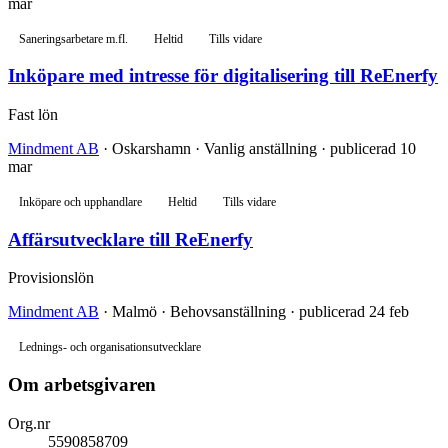
mar
Saneringsarbetare m.fl.
Heltid
Tills vidare
Inköpare med intresse för digitalisering till ReEnerfy
Fast lön
Mindment AB
· Oskarshamn · Vanlig anställning · publicerad 10
mar
Inköpare och upphandlare
Heltid
Tills vidare
Affärsutvecklare till ReEnerfy
Provisionslön
Mindment AB
· Malmö · Behovsanställning · publicerad 24 feb
Lednings- och organisationsutvecklare
Om arbetsgivaren
Org.nr
5590858709