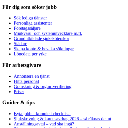
För dig som söker jobb
Sök lediga tjänster
Personliga assistenter
Företagssäljare
Mjukvaru- och systemutvecklare m.fl.
Grundutbildade sjuksköterskor
Städare
Skapa konto & bevaka sökningar
Lönedata per yrke
För arbetsgivare
Annonsera en tjänst
Hitta personal
Granskning & org.nr-verifiering
Priser
Guider & tips
Byta jobb – komplett checklista
Sjukskrivning & karensavdrag 2026 – så räknas det ut
Anställningsavtal – vad ska ingå?