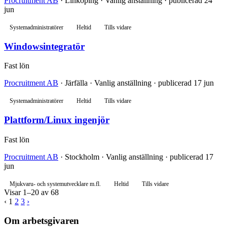
Procruitment AB
· Linköping · Vanlig anställning · publicerad 24
jun
Systemadministratörer
Heltid
Tills vidare
Windowsintegratör
Fast lön
Procruitment AB
· Järfälla · Vanlig anställning · publicerad 17 jun
Systemadministratörer
Heltid
Tills vidare
Plattform/Linux ingenjör
Fast lön
Procruitment AB
· Stockholm · Vanlig anställning · publicerad 17
jun
Mjukvaru- och systemutvecklare m.fl.
Heltid
Tills vidare
Visar 1–20 av 68
‹
1
2
3
›
Om arbetsgivaren