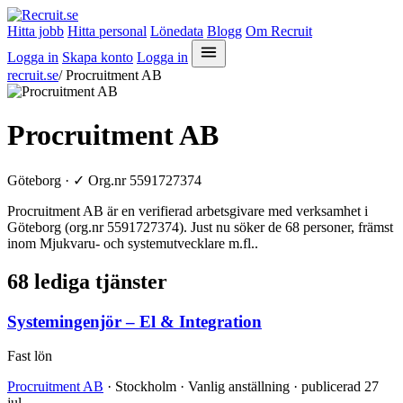
Hitta jobb
Hitta personal
Lönedata
Blogg
Om Recruit
Logga in
Skapa konto
Logga in
recruit.se
/
Procruitment AB
Procruitment AB
Göteborg ·
✓
Org.nr 5591727374
Procruitment AB är en verifierad arbetsgivare med verksamhet i
Göteborg (org.nr 5591727374). Just nu söker de 68 personer, främst
inom Mjukvaru- och systemutvecklare m.fl..
68 lediga tjänster
Systemingenjör – El & Integration
Fast lön
Procruitment AB
· Stockholm · Vanlig anställning · publicerad 27
jul