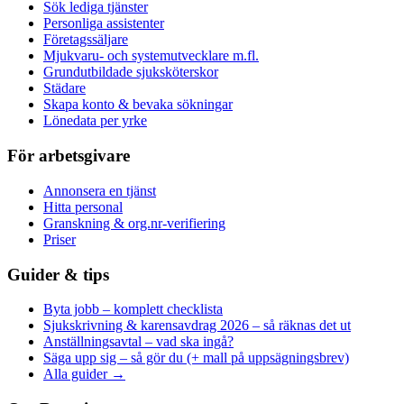
Sök lediga tjänster
Personliga assistenter
Företagssäljare
Mjukvaru- och systemutvecklare m.fl.
Grundutbildade sjuksköterskor
Städare
Skapa konto & bevaka sökningar
Lönedata per yrke
För arbetsgivare
Annonsera en tjänst
Hitta personal
Granskning & org.nr-verifiering
Priser
Guider & tips
Byta jobb – komplett checklista
Sjukskrivning & karensavdrag 2026 – så räknas det ut
Anställningsavtal – vad ska ingå?
Säga upp sig – så gör du (+ mall på uppsägningsbrev)
Alla guider →