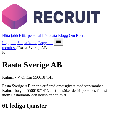
Hitta jobb
Hitta personal
Lönedata
Blogg
Om Recruit
Logga in
Skapa konto
Logga in
recruit.se
/
Rasta Sverige AB
R
Rasta Sverige AB
Kalmar ·
✓
Org.nr 5566187141
Rasta Sverige AB är en verifierad arbetsgivare med verksamhet i
Kalmar (org.nr 5566187141). Just nu söker de 61 personer, främst
inom Restaurang- och köksbiträden m.fl..
61 lediga tjänster