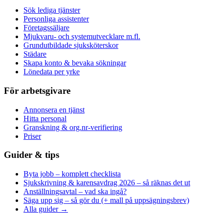
Sök lediga tjänster
Personliga assistenter
Företagssäljare
Mjukvaru- och systemutvecklare m.fl.
Grundutbildade sjuksköterskor
Städare
Skapa konto & bevaka sökningar
Lönedata per yrke
För arbetsgivare
Annonsera en tjänst
Hitta personal
Granskning & org.nr-verifiering
Priser
Guider & tips
Byta jobb – komplett checklista
Sjukskrivning & karensavdrag 2026 – så räknas det ut
Anställningsavtal – vad ska ingå?
Säga upp sig – så gör du (+ mall på uppsägningsbrev)
Alla guider →