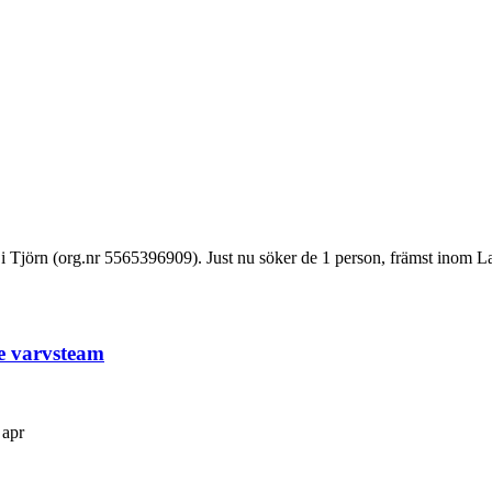
 Tjörn (org.nr 5565396909). Just nu söker de 1 person, främst inom La
de varvsteam
 apr