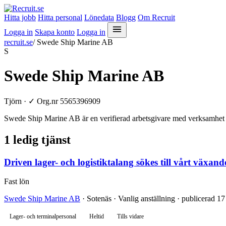
Hitta jobb
Hitta personal
Lönedata
Blogg
Om Recruit
Logga in
Skapa konto
Logga in
recruit.se
/
Swede Ship Marine AB
S
Swede Ship Marine AB
Tjörn ·
✓
Org.nr 5565396909
Swede Ship Marine AB är en verifierad arbetsgivare med verksamhet i
1 ledig tjänst
Driven lager- och logistiktalang sökes till vårt växan
Fast lön
Swede Ship Marine AB
· Sotenäs · Vanlig anställning · publicerad 17
Lager- och terminalpersonal
Heltid
Tills vidare