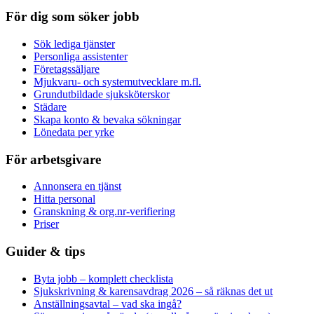
För dig som söker jobb
Sök lediga tjänster
Personliga assistenter
Företagssäljare
Mjukvaru- och systemutvecklare m.fl.
Grundutbildade sjuksköterskor
Städare
Skapa konto & bevaka sökningar
Lönedata per yrke
För arbetsgivare
Annonsera en tjänst
Hitta personal
Granskning & org.nr-verifiering
Priser
Guider & tips
Byta jobb – komplett checklista
Sjukskrivning & karensavdrag 2026 – så räknas det ut
Anställningsavtal – vad ska ingå?