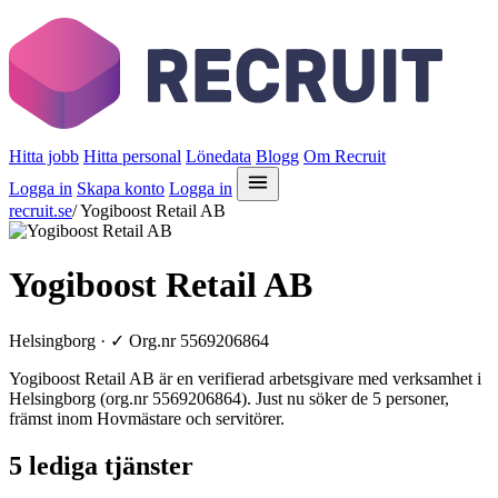
Hitta jobb
Hitta personal
Lönedata
Blogg
Om Recruit
Logga in
Skapa konto
Logga in
recruit.se
/
Yogiboost Retail AB
Yogiboost Retail AB
Helsingborg ·
✓
Org.nr 5569206864
Yogiboost Retail AB är en verifierad arbetsgivare med verksamhet i
Helsingborg (org.nr 5569206864). Just nu söker de 5 personer,
främst inom Hovmästare och servitörer.
5 lediga tjänster