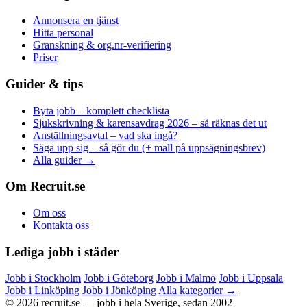
Annonsera en tjänst
Hitta personal
Granskning & org.nr-verifiering
Priser
Guider & tips
Byta jobb – komplett checklista
Sjukskrivning & karensavdrag 2026 – så räknas det ut
Anställningsavtal – vad ska ingå?
Säga upp sig – så gör du (+ mall på uppsägningsbrev)
Alla guider →
Om Recruit.se
Om oss
Kontakta oss
Lediga jobb i städer
Jobb i Stockholm
Jobb i Göteborg
Jobb i Malmö
Jobb i Uppsala
Jobb i Linköping
Jobb i Jönköping
Alla kategorier →
© 2026 recruit.se — jobb i hela Sverige, sedan 2002