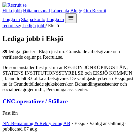
Hitta jobb
Hitta personal
Lönedata
Blogg
Om Recruit
Logga in
Skapa konto
Logga in
recruit.se
/
Lediga jobb
/
Eksjö
Lediga jobb i Eksjö
89
lediga tjänster i Eksjö just nu. Granskade arbetsgivare och
verifierade org.nr på Recruit.se.
De som anställer flest just nu är REGION JÖNKÖPINGS LÄN,
STATENS INSTITUTIONSSTYRELSE och EKSJÖ KOMMUN
, bland totalt 33 olika arbetsgivare. De vanligaste yrkena i Eksjö just
nu är Grundutbildade sjuksköterskor, Behandlingsassistenter och
socialpedagoger m.fl., Personliga assistenter.
CNC-operatörer / Ställare
Fast lön
NN Bemanning & Rekrytering AB
· Eksjö · Vanlig anställning ·
publicerad 07 aug