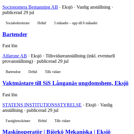
Socionomera Bemanning AB
· Eksjö · Vanlig anställning ·
publicerad 29 jul
Socialsekreterare
Heltid
3 månader – upp till 6 månader
Bartender
Fast lön
Alfarone AB
· Eksjö · Tillsvidareanställning (inkl. eventuell
provanställning) · publicerad 29 jul
Bartendrar
Deltid
Tills vidare
Vaktmästare till SiS Långanäs ungdomshem, Eksjö
Fast lön
STATENS INSTITUTIONSSTYRELSE
· Eksjö · Vanlig
anställning · publicerad 29 jul
Fastighetsskötare
Heltid
Tills vidare
Maskinoperatör | Björkö Mekaniska | Eksjö