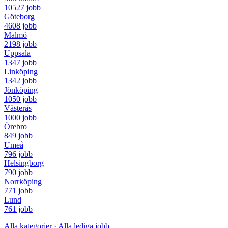
10527 jobb
Göteborg
4608 jobb
Malmö
2198 jobb
Uppsala
1347 jobb
Linköping
1342 jobb
Jönköping
1050 jobb
Västerås
1000 jobb
Örebro
849 jobb
Umeå
796 jobb
Helsingborg
790 jobb
Norrköping
771 jobb
Lund
761 jobb
Alla kategorier
·
Alla lediga jobb