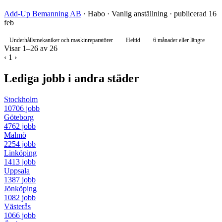
Add-Up Bemanning AB
· Habo · Vanlig anställning · publicerad 16
feb
Underhållsmekaniker och maskinreparatörer
Heltid
6 månader eller längre
Visar 1–26 av 26
‹
1
›
Lediga jobb i andra städer
Stockholm
10706 jobb
Göteborg
4762 jobb
Malmö
2254 jobb
Linköping
1413 jobb
Uppsala
1387 jobb
Jönköping
1082 jobb
Västerås
1066 jobb