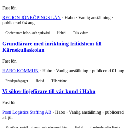
Fast lön
REGION JÖNKÖPINGS LÄN
· Habo · Vanlig anställning ·
publicerad 04 aug
Chefer inom hälso- och sjukvård
Heltid
Tills vidare
Grundlärare med inriktning fritidshem till
Kärnekullaskolan
Fast lön
HABO KOMMUN
· Habo · Vanlig anställning · publicerad 01 aug
Fritidspedagoger
Heltid
Tills vidare
Vi söker linjeförare till vår kund i Habo
Fast lön
Posti Logistics Staffing AB
· Habo · Vanlig anställning · publicerad
31 jul
Montörer, metall-, gummi- och plastprodukter
Heltid
6 månader eller längre