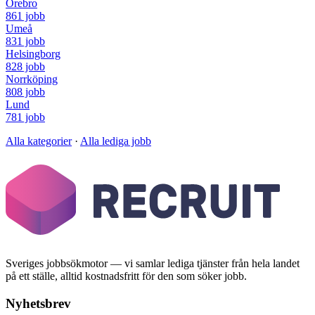
Örebro
861 jobb
Umeå
831 jobb
Helsingborg
828 jobb
Norrköping
808 jobb
Lund
781 jobb
Alla kategorier
·
Alla lediga jobb
Sveriges jobbsökmotor — vi samlar lediga tjänster från hela landet
på ett ställe, alltid kostnadsfritt för den som söker jobb.
Nyhetsbrev