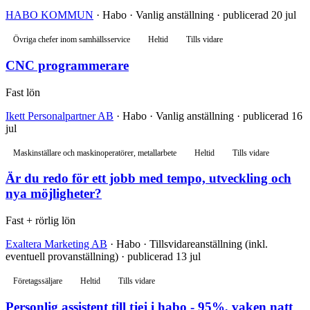
HABO KOMMUN
· Habo · Vanlig anställning · publicerad 20 jul
Övriga chefer inom samhällsservice
Heltid
Tills vidare
CNC programmerare
Fast lön
Ikett Personalpartner AB
· Habo · Vanlig anställning · publicerad 16
jul
Maskinställare och maskinoperatörer, metallarbete
Heltid
Tills vidare
Är du redo för ett jobb med tempo, utveckling och
nya möjligheter?
Fast + rörlig lön
Exaltera Marketing AB
· Habo · Tillsvidareanställning (inkl.
eventuell provanställning) · publicerad 13 jul
Företagssäljare
Heltid
Tills vidare
Personlig assistent till tjej i habo - 95%, vaken natt