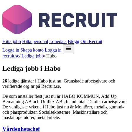
Hitta jobb
Hitta personal
Lönedata
Blogg
Om Recruit
Logga in
Skapa konto
Logga in
recruit.se
/
Lediga jobb
/
Habo
Lediga jobb i Habo
26
lediga tjänster i Habo just nu. Granskade arbetsgivare och
verifierade org.nr på Recruit.se.
De som anställer flest just nu är HABO KOMMUN, Add-Up
Bemanning AB och Uniflex AB , bland totalt 15 olika arbetsgivare.
De vanligaste yrkena i Habo just nu är Montörer, metall-, gummi-
och plastprodukter, Socialsekreterare, Maskinställare och
maskinoperatörer, metallarbete.
Vårdenhetschef