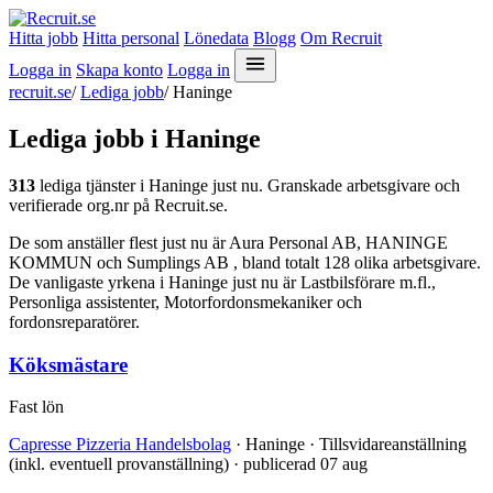
Hitta jobb
Hitta personal
Lönedata
Blogg
Om Recruit
Logga in
Skapa konto
Logga in
recruit.se
/
Lediga jobb
/
Haninge
Lediga jobb i Haninge
313
lediga tjänster i Haninge just nu. Granskade arbetsgivare och
verifierade org.nr på Recruit.se.
De som anställer flest just nu är Aura Personal AB, HANINGE
KOMMUN och Sumplings AB , bland totalt 128 olika arbetsgivare.
De vanligaste yrkena i Haninge just nu är Lastbilsförare m.fl.,
Personliga assistenter, Motorfordonsmekaniker och
fordonsreparatörer.
Köksmästare
Fast lön
Capresse Pizzeria Handelsbolag
· Haninge · Tillsvidareanställning
(inkl. eventuell provanställning) · publicerad 07 aug