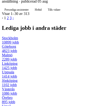
anställning · publicerad 05 aug
Personliga assistenter
Heltid
Tills vidare
Visar 1–30 av 313
‹
1
2
3
›
Lediga jobb i andra städer
Stockholm
10899 jobb
Göteborg
4823 jobb
Malmö
2289 jobb
Linköping
1425 jobb
Uppsala
1414 jobb
Jönköping
1102 jobb
Västerås
1086 jobb
Örebro
895 jobb