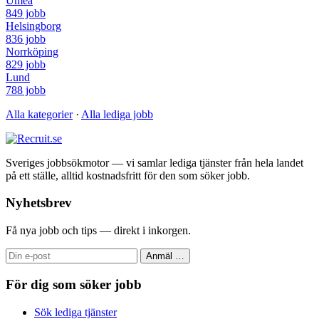
Umeå
849 jobb
Helsingborg
836 jobb
Norrköping
829 jobb
Lund
788 jobb
Alla kategorier
·
Alla lediga jobb
Sveriges jobbsökmotor — vi samlar lediga tjänster från hela landet
på ett ställe, alltid kostnadsfritt för den som söker jobb.
Nyhetsbrev
Få nya jobb och tips — direkt i inkorgen.
Anmäl
…
För dig som söker jobb
Sök lediga tjänster