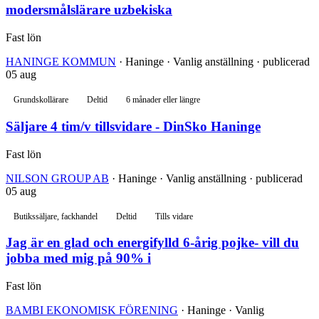
modersmålslärare uzbekiska
Fast lön
HANINGE KOMMUN
· Haninge · Vanlig anställning · publicerad
05 aug
Grundskollärare
Deltid
6 månader eller längre
Säljare 4 tim/v tillsvidare - DinSko Haninge
Fast lön
NILSON GROUP AB
· Haninge · Vanlig anställning · publicerad
05 aug
Butikssäljare, fackhandel
Deltid
Tills vidare
Jag är en glad och energifylld 6-årig pojke- vill du
jobba med mig på 90% i
Fast lön
BAMBI EKONOMISK FÖRENING
· Haninge · Vanlig