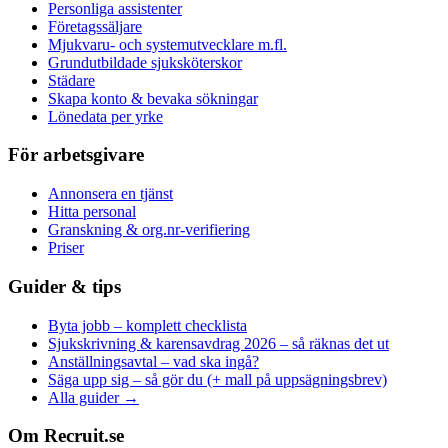
Personliga assistenter
Företagssäljare
Mjukvaru- och systemutvecklare m.fl.
Grundutbildade sjuksköterskor
Städare
Skapa konto & bevaka sökningar
Lönedata per yrke
För arbetsgivare
Annonsera en tjänst
Hitta personal
Granskning & org.nr-verifiering
Priser
Guider & tips
Byta jobb – komplett checklista
Sjukskrivning & karensavdrag 2026 – så räknas det ut
Anställningsavtal – vad ska ingå?
Säga upp sig – så gör du (+ mall på uppsägningsbrev)
Alla guider →
Om Recruit.se