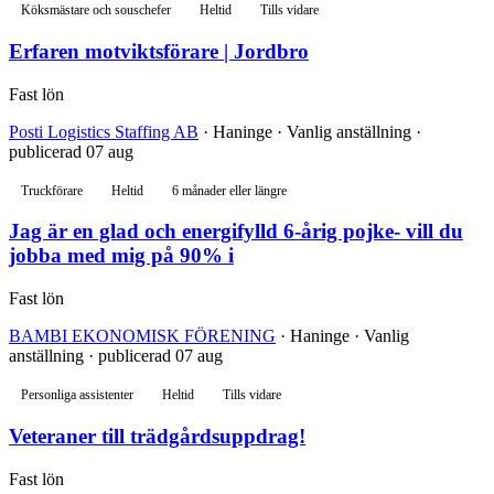
Köksmästare och souschefer
Heltid
Tills vidare
Erfaren motviktsförare | Jordbro
Fast lön
Posti Logistics Staffing AB
· Haninge · Vanlig anställning ·
publicerad 07 aug
Truckförare
Heltid
6 månader eller längre
Jag är en glad och energifylld 6-årig pojke- vill du
jobba med mig på 90% i
Fast lön
BAMBI EKONOMISK FÖRENING
· Haninge · Vanlig
anställning · publicerad 07 aug
Personliga assistenter
Heltid
Tills vidare
Veteraner till trädgårdsuppdrag!
Fast lön