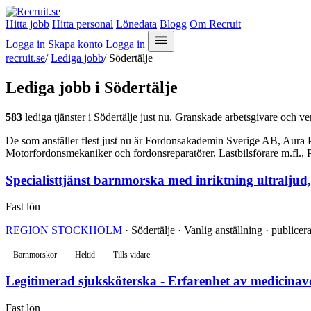
Hitta jobb
Hitta personal
Lönedata
Blogg
Om Recruit
Logga in
Skapa konto
Logga in
recruit.se
/
Lediga jobb
/
Södertälje
Lediga jobb i Södertälje
583
lediga tjänster i Södertälje just nu. Granskade arbetsgivare och ver
De som anställer flest just nu är Fordonsakademin Sverige AB, Aur
Motorfordonsmekaniker och fordonsreparatörer, Lastbilsförare m.fl., Pe
Specialisttjänst barnmorska med inriktning ultraljud
Fast lön
REGION STOCKHOLM
· Södertälje · Vanlig anställning · publice
Barnmorskor
Heltid
Tills vidare
Legitimerad sjuksköterska - Erfarenhet av medicinav
Fast lön