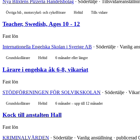
Nya Blixtens Pizzeria Handelsbolag
· Södertälje · Tillsvidareanställn
Övriga bil-, motorcykel- och cykelförare
Heltid
Tills vidare
Teacher, Swedish, Ages 10 - 12
Fast lön
Internationella Engelska Skolan i Sverige AB
· Södertälje · Vanlig an
Grundskollärare
Heltid
6 månader eller längre
Lärare i engelska åk 6-8, vikariat
Fast lön
STÖDFÖRENINGEN FÖR SOLVIKSKOLAN
· Södertälje · Vikar
Grundskollärare
Heltid
6 månader – upp till 12 månader
Kock till anstalten Hall
Fast lön
KRIMINALVÅRDEN
· Södertälje · Vanlig anställning · publicerad 