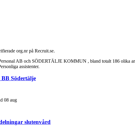
ifierade org.nr på Recruit.se.
a Personal AB och SÖDERTÄLJE KOMMUN , bland totalt 186 olika arbets
rsonliga assistenter.
, BB Södertälje
rad 08 aug
delningar slutenvård