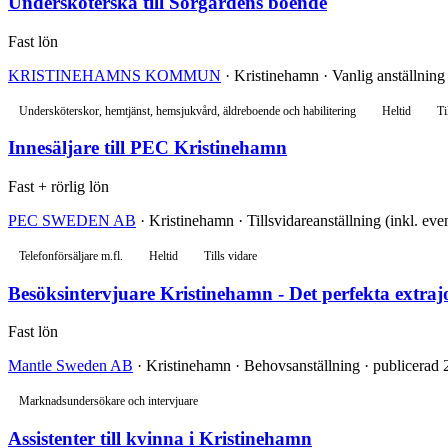
Undersköterska till Sörgårdens boende
Fast lön
KRISTINEHAMNS KOMMUN
· Kristinehamn · Vanlig anställning 
Undersköterskor, hemtjänst, hemsjukvård, äldreboende och habilitering
Heltid
Ti
Innesäljare till PEC Kristinehamn
Fast + rörlig lön
PEC SWEDEN AB
· Kristinehamn · Tillsvidareanställning (inkl. even
Telefonförsäljare m.fl.
Heltid
Tills vidare
Besöksintervjuare Kristinehamn - Det perfekta extraj
Fast lön
Mantle Sweden AB
· Kristinehamn · Behovsanställning · publicerad 2
Marknadsundersökare och intervjuare
Assistenter till kvinna i Kristinehamn