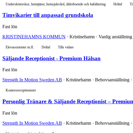
Undersköterskor, hemtjänst, hemsjukvård, äldreboende och habilitering
Heltid
Ti
Timvikarier till anpassad grundskola
Fast lön
KRISTINEHAMNS KOMMUN
· Kristinehamn · Vanlig anställning
Elevassistenter m.fl.
Deltid
Tills vidare
Säljande Receptionist - Premium Hälsan
Fast lön
Strength In Motion Sweden AB
· Kristinehamn · Behovsanställning ·
Kontorsreceptionister
Personlig Tränare & Säljande Receptionist – Premi
Fast lön
Strength In Motion Sweden AB
· Kristinehamn · Behovsanställning ·