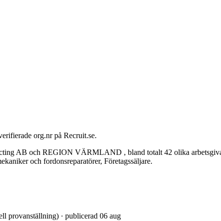
erifierade org.nr på Recruit.se.
g AB och REGION VÄRMLAND , bland totalt 42 olika arbetsgivare. D
kaniker och fordonsreparatörer, Företagssäljare.
ell provanställning) · publicerad 06 aug