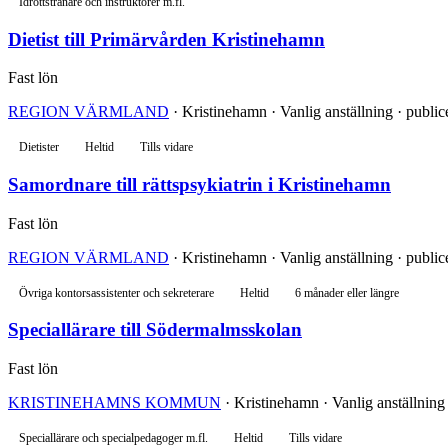
Idrottstränare och instruktörer m.fl.
Dietist till Primärvården Kristinehamn
Fast lön
REGION VÄRMLAND
· Kristinehamn · Vanlig anställning · publi
Dietister
Heltid
Tills vidare
Samordnare till rättspsykiatrin i Kristinehamn
Fast lön
REGION VÄRMLAND
· Kristinehamn · Vanlig anställning · publi
Övriga kontorsassistenter och sekreterare
Heltid
6 månader eller längre
Speciallärare till Södermalmsskolan
Fast lön
KRISTINEHAMNS KOMMUN
· Kristinehamn · Vanlig anställning
Speciallärare och specialpedagoger m.fl.
Heltid
Tills vidare