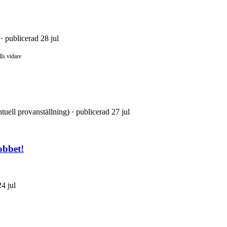
· publicerad 28 jul
lls vidare
tuell provanställning) · publicerad 27 jul
obbet!
4 jul