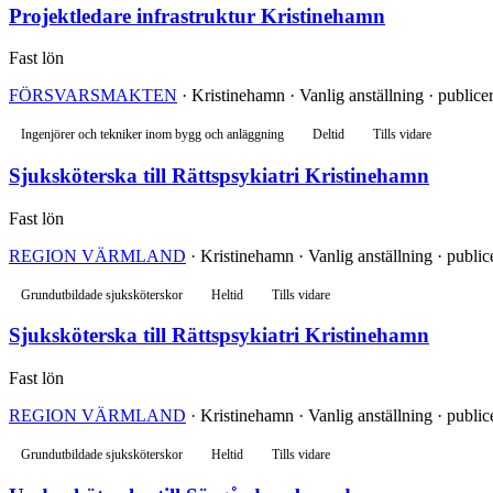
Projektledare infrastruktur Kristinehamn
Fast lön
FÖRSVARSMAKTEN
· Kristinehamn · Vanlig anställning · publicer
Ingenjörer och tekniker inom bygg och anläggning
Deltid
Tills vidare
Sjuksköterska till Rättspsykiatri Kristinehamn
Fast lön
REGION VÄRMLAND
· Kristinehamn · Vanlig anställning · public
Grundutbildade sjuksköterskor
Heltid
Tills vidare
Sjuksköterska till Rättspsykiatri Kristinehamn
Fast lön
REGION VÄRMLAND
· Kristinehamn · Vanlig anställning · public
Grundutbildade sjuksköterskor
Heltid
Tills vidare