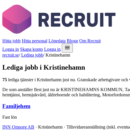
Hitta jobb
Hitta personal
Lönedata
Blogg
Om Recruit
Logga in
Skapa konto
Logga in
recruit.se
/
Lediga jobb
/
Kristinehamn
Lediga jobb i Kristinehamn
75
lediga tjänster i Kristinehamn just nu. Granskade arbetsgivare och v
De som anställer flest just nu är KRISTINEHAMNS KOMMUN, Tactin
hemtjänst, hemsjukvård, äldreboende och habilitering, Motorfordonsme
Familjehem
Fast lön
INN Omsorg AB
· Kristinehamn · Tillsvidareanställning (inkl. eventu