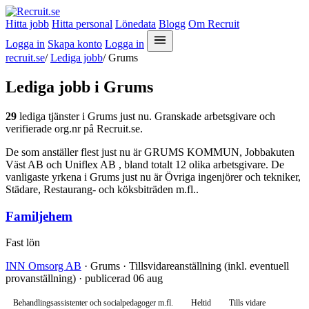
Hitta jobb
Hitta personal
Lönedata
Blogg
Om Recruit
Logga in
Skapa konto
Logga in
recruit.se
/
Lediga jobb
/
Grums
Lediga jobb i Grums
29
lediga tjänster i Grums just nu. Granskade arbetsgivare och
verifierade org.nr på Recruit.se.
De som anställer flest just nu är GRUMS KOMMUN, Jobbakuten
Väst AB och Uniflex AB , bland totalt 12 olika arbetsgivare. De
vanligaste yrkena i Grums just nu är Övriga ingenjörer och tekniker,
Städare, Restaurang- och köksbiträden m.fl..
Familjehem
Fast lön
INN Omsorg AB
· Grums · Tillsvidareanställning (inkl. eventuell
provanställning) · publicerad 06 aug
Behandlingsassistenter och socialpedagoger m.fl.
Heltid
Tills vidare