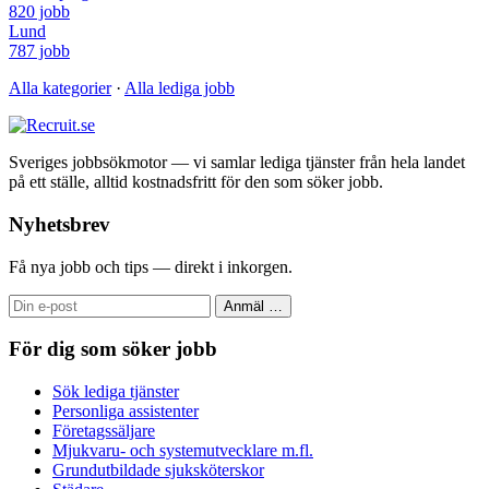
820 jobb
Lund
787 jobb
Alla kategorier
·
Alla lediga jobb
Sveriges jobbsökmotor — vi samlar lediga tjänster från hela landet
på ett ställe, alltid kostnadsfritt för den som söker jobb.
Nyhetsbrev
Få nya jobb och tips — direkt i inkorgen.
Anmäl
…
För dig som söker jobb
Sök lediga tjänster
Personliga assistenter
Företagssäljare
Mjukvaru- och systemutvecklare m.fl.
Grundutbildade sjuksköterskor