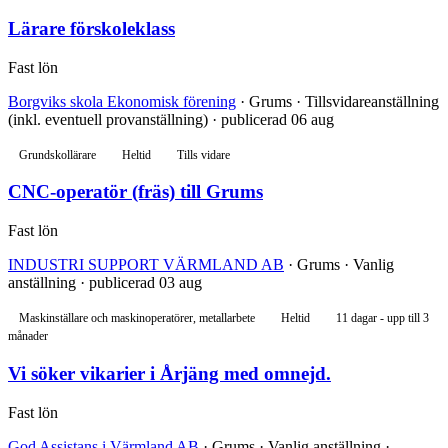
Lärare förskoleklass
Fast lön
Borgviks skola Ekonomisk förening
· Grums · Tillsvidareanställning
(inkl. eventuell provanställning) · publicerad 06 aug
Grundskollärare
Heltid
Tills vidare
CNC-operatör (fräs) till Grums
Fast lön
INDUSTRI SUPPORT VÄRMLAND AB
· Grums · Vanlig
anställning · publicerad 03 aug
Maskinställare och maskinoperatörer, metallarbete
Heltid
11 dagar - upp till 3
månader
Vi söker vikarier i Årjäng med omnejd.
Fast lön
God Assistans i Värmland AB
· Grums · Vanlig anställning ·