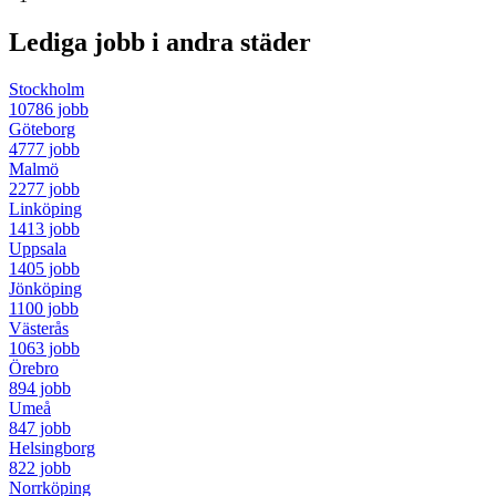
Lediga jobb i andra städer
Stockholm
10786 jobb
Göteborg
4777 jobb
Malmö
2277 jobb
Linköping
1413 jobb
Uppsala
1405 jobb
Jönköping
1100 jobb
Västerås
1063 jobb
Örebro
894 jobb
Umeå
847 jobb
Helsingborg
822 jobb
Norrköping