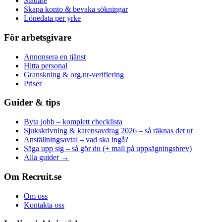
Städare
Skapa konto & bevaka sökningar
Lönedata per yrke
För arbetsgivare
Annonsera en tjänst
Hitta personal
Granskning & org.nr-verifiering
Priser
Guider & tips
Byta jobb – komplett checklista
Sjukskrivning & karensavdrag 2026 – så räknas det ut
Anställningsavtal – vad ska ingå?
Säga upp sig – så gör du (+ mall på uppsägningsbrev)
Alla guider →
Om Recruit.se
Om oss
Kontakta oss